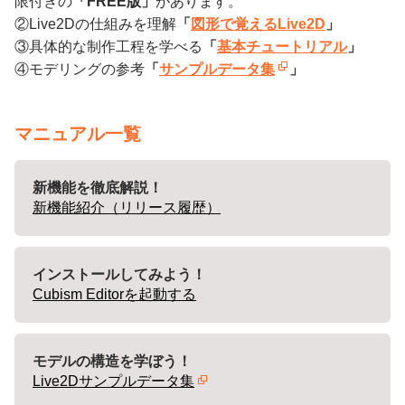
限付きの
「FREE版」
があります。
②Live2Dの仕組みを理解
「
図形で覚えるLive2D
」
③具体的な制作工程を学べる
「
基本チュートリアル
」
④モデリングの参考
「
サンプルデータ集
」
マニュアル一覧
新機能を徹底解説！
新機能紹介（リリース履歴）
インストールしてみよう！
Cubism Editorを起動する
モデルの構造を学ぼう！
Live2Dサンプルデータ集