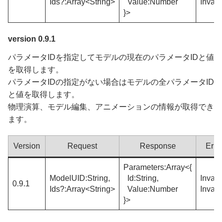
Ids?:Array<String>
Value:Number
Inval
}>
version 0.9.1
パラメータIDを指定してモデルの現在のパラメータIDと値
を取得します。
パラメータIDの指定がない場合はモデルの全パラメータID
と値を取得します。
物理演算、モデル編集、アニメーションの情報が取得でき
ます。
Version
Request
Response
Erro
Parameters:Array<{
ModelUID:String,
Id:String,
Inval
0.9.1
Ids?:Array<String>
Value:Number
Inval
}>