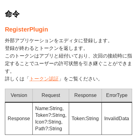
命令
RegisterPlugin
外部アプリケーションをエディタに登録します。
登録が終わるとトークンを返します。
このトークンはアプリと紐付いており、次回の接続時に指
定することでユーザーの許可状態を引き継ぐことができま
す。
詳しくは「
トークン認証
」をご覧ください。
Version
Request
Response
ErrorType
Name:String,
Token?:String,
Response
Token:String
InvalidData
Icon?:String,
Path?:String