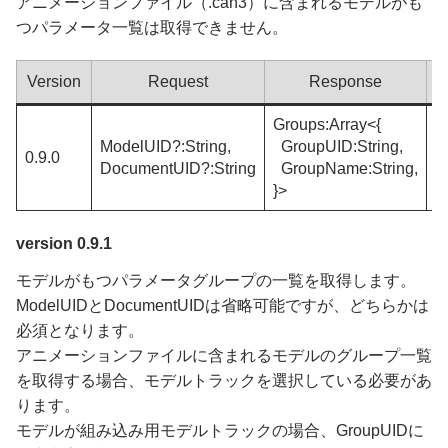
アニメーションファイル（.can3）に含まれるモデルがも
つパラメータ一覧は取得できません。
Version
Request
Response
Groups:Array<{
ModelUID?:String,
GroupUID:String,
I
0.9.0
DocumentUID?:String
GroupName:String,
I
}>
version 0.9.1
モデルがもつパラメータグループの一覧を取得します。
ModelUIDとDocumentUIDは省略可能ですが、どちらかは
必須となります。
アニメーションファイルに含まれるモデルのグループ一覧
を取得する場合、モデルトラックを選択している必要があ
ります。
モデルが組み込み用モデルトラックの場合、GroupUIDに