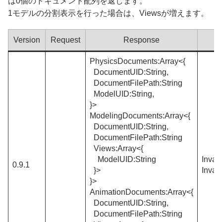
は0個のドキュメント配列を返します。
1モデルの分割表示を行った場合は、Viewsが増えます。
Version
Request
Response
Er
PhysicsDocuments:Array<{
DocumentUID:String,
DocumentFilePath:String
ModelUID:String,
}>
ModelingDocuments:Array<{
DocumentUID:String,
DocumentFilePath:String
Views:Array<{
ModelUID:String
Inval
0.9.1
}>
Inval
}>
AnimationDocuments:Array<{
DocumentUID:String,
DocumentFilePath:String