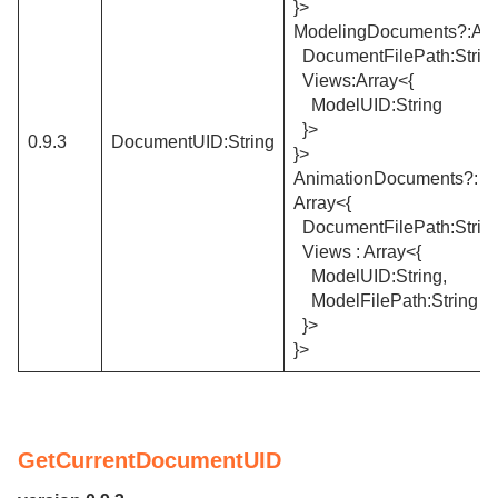
}>
ModelingDocuments?:Arr
DocumentFilePath:Strin
Views:Array<{
ModelUID:String
}>
0.9.3
DocumentUID:String
}>
AnimationDocuments?:
Array<{
DocumentFilePath:Strin
Views : Array<{
ModelUID:String,
ModelFilePath:String
}>
}>
GetCurrentDocumentUID