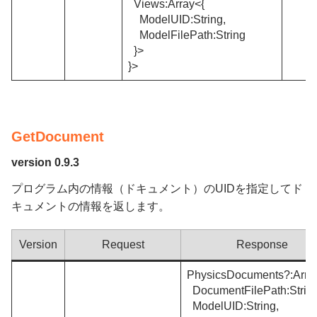
Views:Array<{
ModelUID:String,
ModelFilePath:String
}>
}>
GetDocument
version 0.9.3
プログラム内の情報（ドキュメント）のUIDを指定してド
キュメントの情報を返します。
Version
Request
Response
PhysicsDocuments?:Arra
DocumentFilePath:Strin
ModelUID:String,