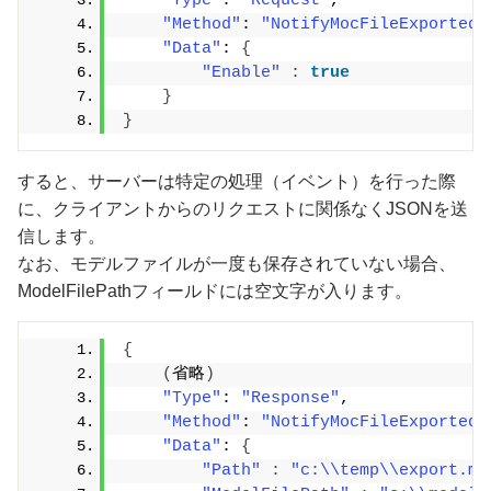
"Type"
: 
"Request"
,
"Method"
: 
"NotifyMocFileExported"
"Data"
: 
{
"Enable"
:
true
}
}
すると、サーバーは特定の処理（イベント）を行った際
に、クライアントからのリクエストに関係なくJSONを送
信します。
なお、モデルファイルが一度も保存されていない場合、
ModelFilePathフィールドには空文字が入ります。
{
(
省略
)
"Type"
: 
"Response"
,
"Method"
: 
"NotifyMocFileExported"
"Data"
: 
{
"Path"
:
"c:\\temp\\export.mo