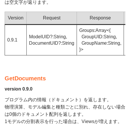
は空文字が返ります。
Version
Request
Response
Groups:Array<{
ModelUID?:String,
GroupUID:String,
I
0.9.1
DocumentUID?:String
GroupName:String,
I
}>
GetDocuments
version 0.9.0
プログラム内の情報（ドキュメント）を返します。
物理演算、モデル編集と種類ごとに別れ、存在しない場合
は0個のドキュメント配列を返します。
1モデルの分割表示を行った場合は、Viewsが増えます。