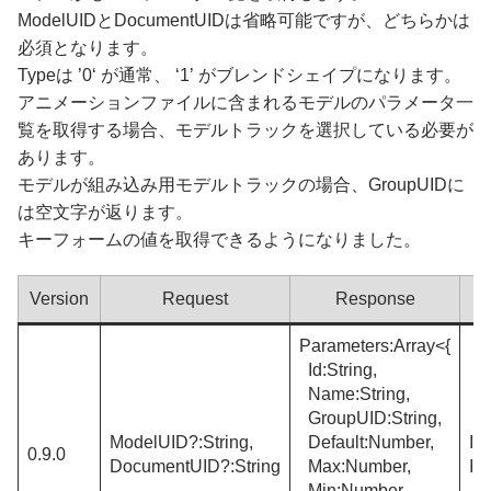
ModelUIDとDocumentUIDは省略可能ですが、どちらかは
必須となります。
Typeは ’0‘ が通常、 ‘1’ がブレンドシェイプになります。
アニメーションファイルに含まれるモデルのパラメータ一
覧を取得する場合、モデルトラックを選択している必要が
あります。
モデルが組み込み用モデルトラックの場合、GroupUIDに
は空文字が返ります。
キーフォームの値を取得できるようになりました。
Version
Request
Response
E
Parameters:Array<{
Id:String,
Name:String,
GroupUID:String,
ModelUID?:String,
Default:Number,
In
0.9.0
DocumentUID?:String
Max:Number,
In
Min:Number,