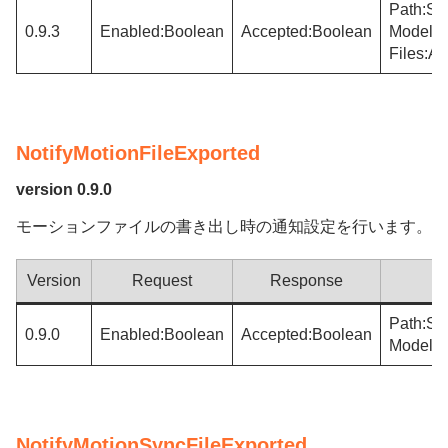
Path:Str
0.9.3
Enabled:Boolean
Accepted:Boolean
ModelFil
Files:Ar
NotifyMotionFileExported
version 0.9.0
モーションファイルの書き出し時の通知設定を行います。
Version
Request
Response
Path:Str
0.9.0
Enabled:Boolean
Accepted:Boolean
ModelFi
NotifyMotionSyncFileExported