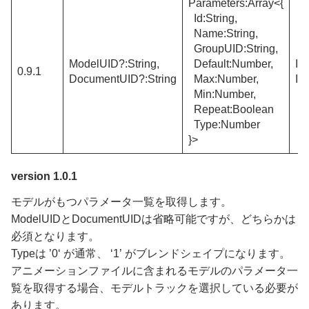
Parameters:Array<{
Id:String,
Name:String,
GroupUID:String,
ModelUID?:String,
Default:Number,
In
0.9.1
DocumentUID?:String
Max:Number,
In
Min:Number,
Repeat:Boolean
Type:Number
}>
version 1.0.1
モデルがもつパラメータ一覧を取得します。
ModelUIDとDocumentUIDは省略可能ですが、どちらかは
必須となります。
Typeは ’0‘ が通常、 ‘1’ がブレンドシェイプになります。
アニメーションファイルに含まれるモデルのパラメータ一
覧を取得する場合、モデルトラックを選択している必要が
あります。