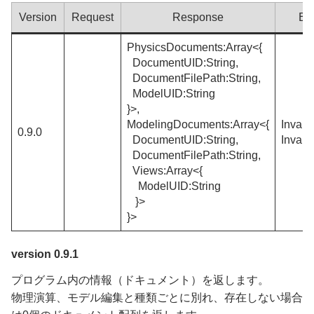
Version
Request
Response
Er
PhysicsDocuments:Array<{
DocumentUID:String,
DocumentFilePath:String,
ModelUID:String
}>,
ModelingDocuments:Array<{
Invali
0.9.0
DocumentUID:String,
Inval
DocumentFilePath:String,
Views:Array<{
ModelUID:String
}>
}>
version 0.9.1
プログラム内の情報（ドキュメント）を返します。
物理演算、モデル編集と種類ごとに別れ、存在しない場合