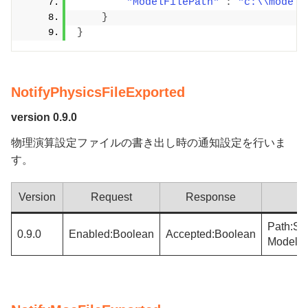
"ModelFilePath"
:
"c:\\models
}
}
NotifyPhysicsFileExported
version 0.9.0
物理演算設定ファイルの書き出し時の通知設定を行いま
す。
Version
Request
Response
Path:Str
0.9.0
Enabled:Boolean
Accepted:Boolean
ModelFi