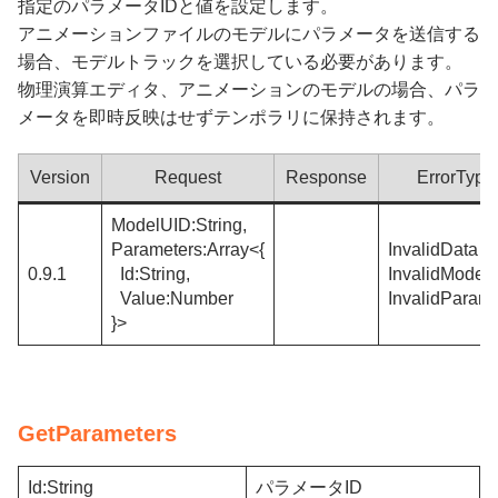
指定のパラメータIDと値を設定します。
アニメーションファイルのモデルにパラメータを送信する
場合、モデルトラックを選択している必要があります。
物理演算エディタ、アニメーションのモデルの場合、パラ
メータを即時反映はせずテンポラリに保持されます。
Version
Request
Response
ErrorType
ModelUID:String,
Parameters:Array<{
InvalidData
0.9.1
Id:String,
InvalidModel
Value:Number
InvalidParame
}>
GetParameters
Id:String
パラメータID