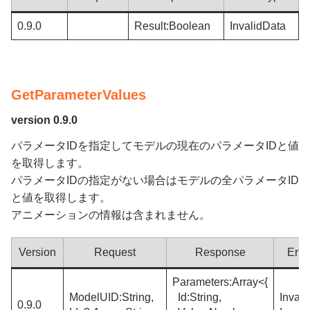
0.9.0
Result:Boolean
InvalidData
GetParameterValues
version 0.9.0
パラメータIDを指定してモデルの現在のパラメータIDと値
を取得します。
パラメータIDの指定がない場合はモデルの全パラメータID
と値を取得します。
アニメーションの情報は含まれません。
Version
Request
Response
Erro
Parameters:Array<{
ModelUID:String,
Id:String,
Inval
0.9.0