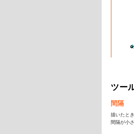
ツー
間隔
描いたと
間隔が小