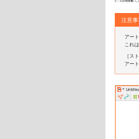
注意事
アー
これ
［ス
アー