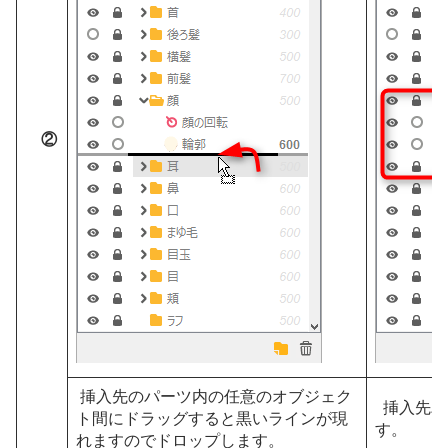
②
挿入先のパーツ内の任意のオブジェク
挿入先パ
ト間にドラッグすると黒いラインが現
す。
れますのでドロップします。