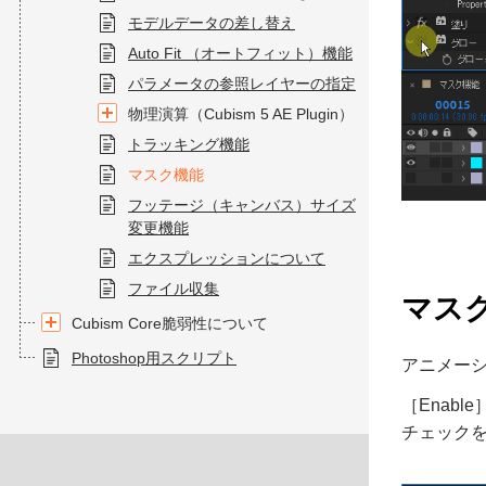
モデルデータの差し替え
Auto Fit （オートフィット）機能
パラメータの参照レイヤーの指定
物理演算（Cubism 5 AE Plugin）
トラッキング機能
マスク機能
フッテージ（キャンバス）サイズ
変更機能
エクスプレッションについて
ファイル収集
マス
Cubism Core脆弱性について
Photoshop用スクリプト
アニメーシ
［Enab
チェック