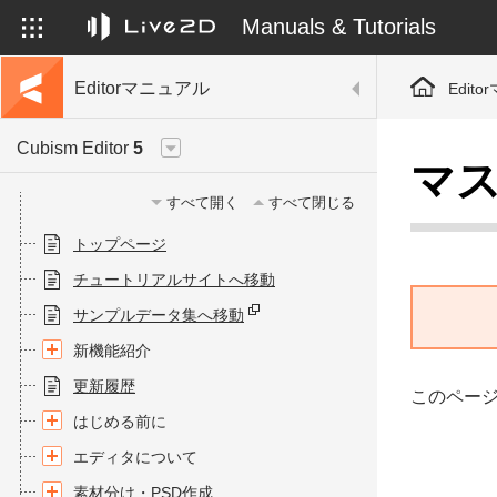
Manuals & Tutorials
Editorマニュアル
Edit
Cubism Editor
5
マ
すべて開く
すべて閉じる
トップページ
チュートリアルサイトへ移動
サンプルデータ集へ移動
新機能紹介
更新履歴
このページで
はじめる前に
エディタについて
素材分け・PSD作成