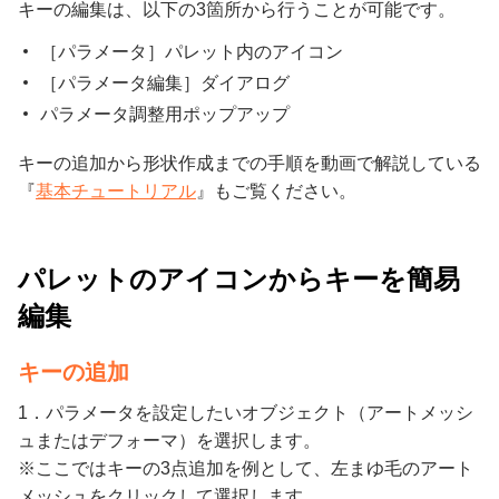
キーの編集は、以下の3箇所から行うことが可能です。
［パラメータ］パレット内のアイコン
［パラメータ編集］ダイアログ
パラメータ調整用ポップアップ
キーの追加から形状作成までの手順を動画で解説している
『
基本チュートリアル
』もご覧ください。
パレットのアイコンからキーを簡易
編集
キーの追加
1．パラメータを設定したいオブジェクト（アートメッシ
ュまたはデフォーマ）を選択します。
※ここではキーの3点追加を例として、左まゆ毛のアート
メッシュをクリックして選択します。