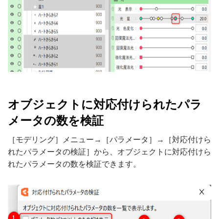
オブジェクトに対応付けられたパラ
メータの数を検証
［モデリング］メニュー→［パラメータ］→［対応付けら
れたパラメータの検証］から、オブジェクトに対応付けら
れたパラメータの数を検証できます。