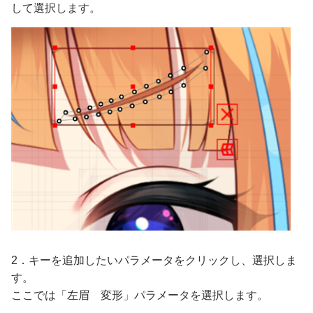
して選択します。
2．キーを追加したいパラメータをクリックし、選択しま
す。
ここでは「左眉 変形」パラメータを選択します。