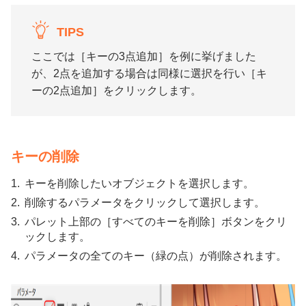
TIPS
ここでは［キーの3点追加］を例に挙げました
が、2点を追加する場合は同様に選択を行い［キ
ーの2点追加］をクリックします。
キーの削除
キーを削除したいオブジェクトを選択します。
削除するパラメータをクリックして選択します。
パレット上部の［すべてのキーを削除］ボタンをクリ
ックします。
パラメータの全てのキー（緑の点）が削除されます。