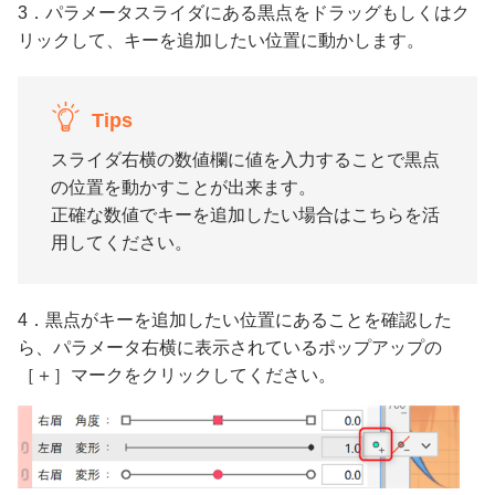
3．パラメータスライダにある黒点をドラッグもしくはク
リックして、キーを追加したい位置に動かします。
Tips
スライダ右横の数値欄に値を入力することで黒点
の位置を動かすことが出来ます。
正確な数値でキーを追加したい場合はこちらを活
用してください。
4．黒点がキーを追加したい位置にあることを確認した
ら、パラメータ右横に表示されているポップアップの
［＋］マークをクリックしてください。