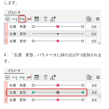
します。
4．「左眉 変形」パラメータに緑の点が3つ追加されま
す。