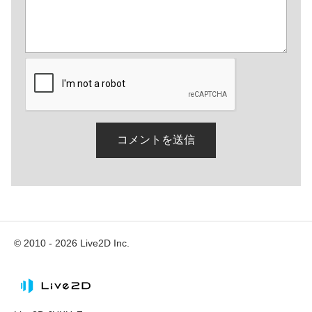
© 2010 - 2026 Live2D Inc.