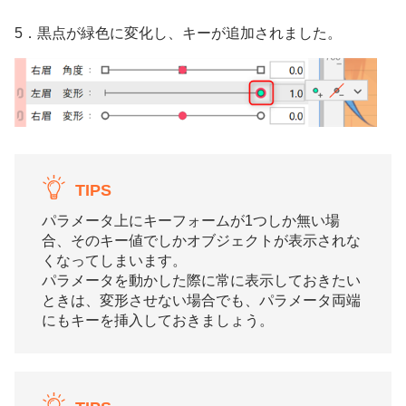
5．黒点が緑色に変化し、キーが追加されました。
TIPS
パラメータ上にキーフォームが1つしか無い場
合、そのキー値でしかオブジェクトが表示されな
くなってしまいます。
パラメータを動かした際に常に表示しておきたい
ときは、変形させない場合でも、パラメータ両端
にもキーを挿入しておきましょう。