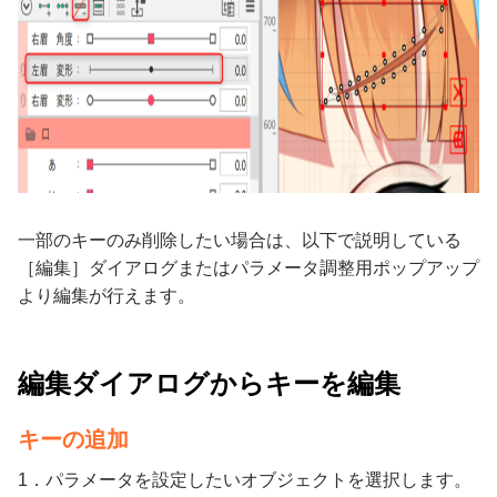
一部のキーのみ削除したい場合は、以下で説明している
［編集］ダイアログまたはパラメータ調整用ポップアップ
より編集が行えます。
編集ダイアログからキーを編集
キーの追加
1．パラメータを設定したいオブジェクトを選択します。