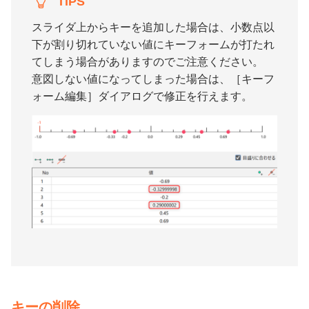
TIPS
スライダ上からキーを追加した場合は、小数点以
下が割り切れていない値にキーフォームが打たれ
てしまう場合がありますのでご注意ください。
意図しない値になってしまった場合は、［キーフ
ォーム編集］ダイアログで修正を行えます。
キーの削除