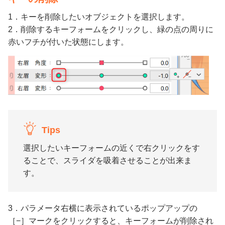
1．キーを削除したいオブジェクトを選択します。
2．削除するキーフォームをクリックし、緑の点の周りに
赤いフチが付いた状態にします。
Tips
選択したいキーフォームの近くで右クリックをす
ることで、スライダを吸着させることが出来ま
す。
3．パラメータ右横に表示されているポップアップの
［−］マークをクリックすると、キーフォームが削除され