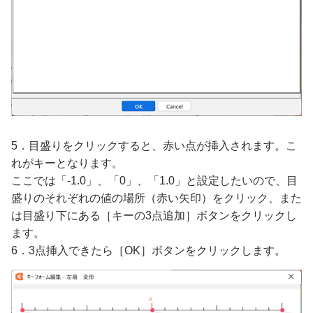
5．目盛りをクリックすると、赤い点が挿入されます。こ
れがキーとなります。
ここでは「-1.0」、「0」、「1.0」と設定したいので、目
盛りのそれぞれの値の場所（赤い矢印）をクリック、また
は目盛り下にある［キーの3点追加］ボタンをクリックし
ます。
6．3点挿入できたら［OK］ボタンをクリックします。