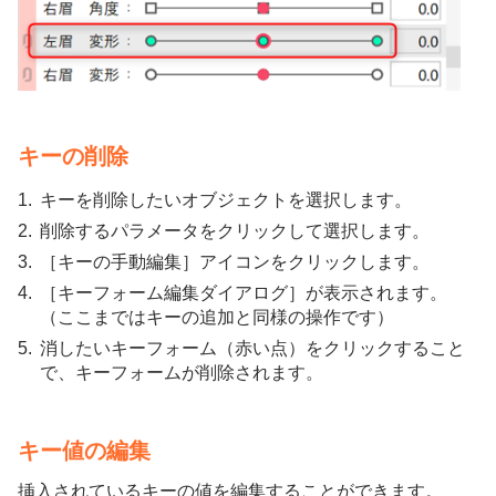
キーの削除
キーを削除したいオブジェクトを選択します。
削除するパラメータをクリックして選択します。
［キーの手動編集］アイコンをクリックします。
［キーフォーム編集ダイアログ］が表示されます。
（ここまではキーの追加と同様の操作です）
消したいキーフォーム（赤い点）をクリックすること
で、キーフォームが削除されます。
キー値の編集
挿入されているキーの値を編集することができます。