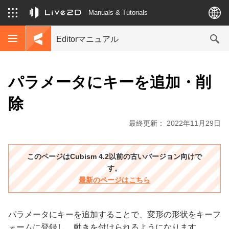
Manuals & Tutorials
Editorマニュアル
パラメータにキーを追加・削
除
最終更新： 2022年11月29日
このページはCubism 4.2以前の古いバージョン向けで
す。
最新のページはこちら
パラメータにキーを追加することで、変形の形状をキーフ
ォームに登録し、動きを付けられるようになります。