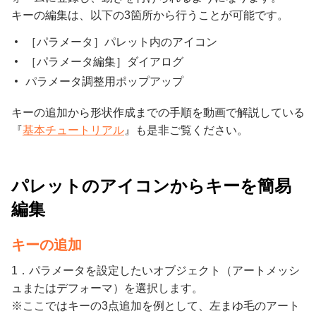
キーの編集は、以下の3箇所から行うことが可能です。
［パラメータ］パレット内のアイコン
［パラメータ編集］ダイアログ
パラメータ調整用ポップアップ
キーの追加から形状作成までの手順を動画で解説している
『
基本チュートリアル
』も是非ご覧ください。
パレットのアイコンからキーを簡易
編集
キーの追加
1．パラメータを設定したいオブジェクト（アートメッシ
ュまたはデフォーマ）を選択します。
※ここではキーの3点追加を例として、左まゆ毛のアート