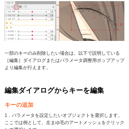
一部のキーのみ削除したい場合は、以下で説明している
［編集］ダイアログまたはパラメータ調整用ポップアップ
より編集が行えます。
編集ダイアログからキーを編集
キーの追加
1．パラメータを設定したいオブジェクトを選択します。
ここでは例として、左まゆ毛のアートメッシュをクリック