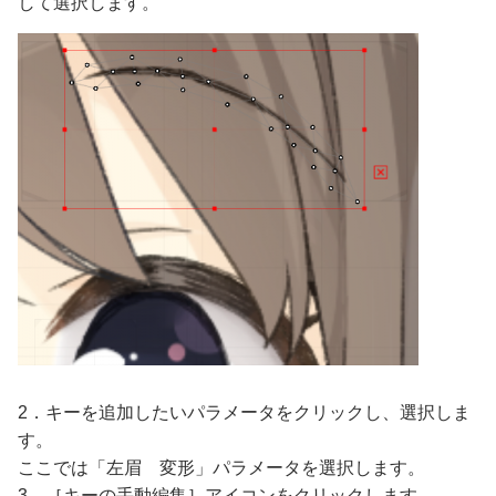
して選択します。
2．キーを追加したいパラメータをクリックし、選択しま
す。
ここでは「左眉 変形」パラメータを選択します。
3．［キーの手動編集］アイコンをクリックします。