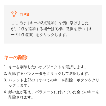
TIPS
ここでは［キーの3点追加］を例に挙げました
が、2点を追加する場合は同様に選択を行い［キ
ーの2点追加］をクリックします。
キーの削除
キーを削除したいオブジェクトを選択します。
削除するパラメータをクリックして選択します。
パレット上部の［すべてのキーを削除］ボタンをクリ
ックします。
緑の点が消え、パラメータに付いていた全てのキーを
削除されます。