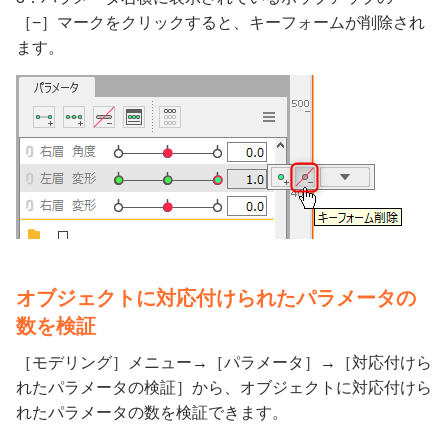
［−］マークをクリックすると、キーフォームが削除され
ます。
オブジェクトに対応付けられたパラメータの
数を検証
［モデリング］メニュー→［パラメータ］→［対応付けら
れたパラメータの検証］から、オブジェクトに対応付けら
れたパラメータの数を検証できます。