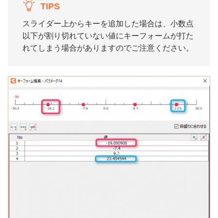
TIPS
スライダー上からキーを追加した場合は、小数点
以下が割り切れていない値にキーフォームが打た
れてしまう場合がありますのでご注意ください。