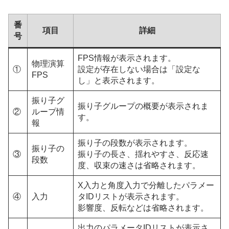
番
項目
詳細
号
FPS情報が表示されます。
物理演算
①
設定が存在しない場合は「設定な
FPS
し」と表示されます。
振り子グ
振り子グループの概要が表示されま
②
ループ情
す。
報
振り子の段数が表示されます。
振り子の
③
振り子の長さ、揺れやすさ、反応速
段数
度、収束の速さは省略されます。
X入力と角度入力で分離したパラメー
④
入力
タIDリストが表示されます。
影響度、反転などは省略されます。
出力のパラメータIDリストが表示さ