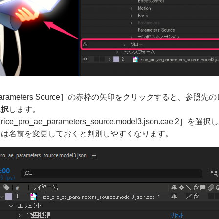
arameters Source］の赤枠の矢印をクリックすると、参照
選択
します。
e_pro_ae_parameters_source.model3.json.cae 2］を選
ーは名前を変更しておくと判別しやすくなります。