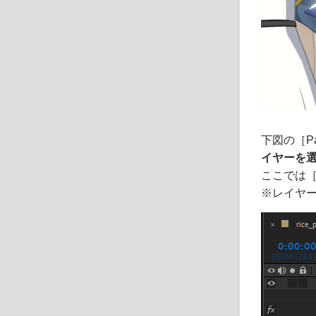
下図の［P
イヤーを
ここでは［ric
※レイヤ