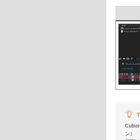
T
Cub
ン）