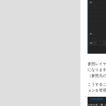
参照レイヤー
になりま
（参照元
こうする
ョンを管