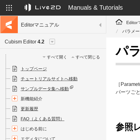
Manuals & Tutorials
Edit
Editorマニュアル
パラメー
Cubism Editor
4.2
パ
すべて開く
すべて閉じる
トップページ
チュートリアルサイトへ移動
［Param
サンプルデータ集へ移動
パーツご
新機能紹介
更新履歴
FAQ（よくある質問）
参照
はじめる前に
エディタについて