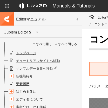
Manuals & Tutorials
Edit
Editorマニュアル
コントロ
Cubism Editor
5
コ
すべて開く
すべて閉じる
トップページ
チュートリアルサイトへ移動
サンプルデータ集へ移動
新機能紹介
更新履歴
パラメー
はじめる前に
エディタについて
素材分け・PSD作成