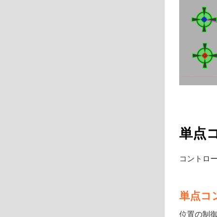
単点
コントロ
単点コ
位置の制