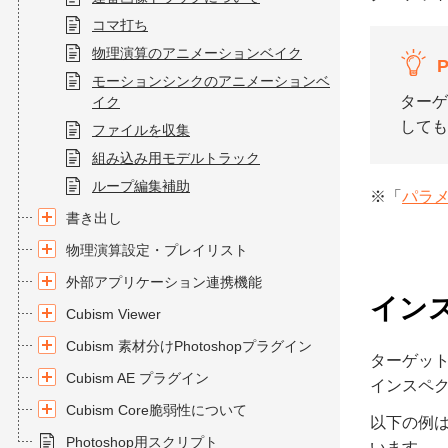
コマ打ち
物理演算のアニメーションベイク
P
モーションシンクのアニメーションベ
ターゲ
イク
しても
ファイルを収集
組み込み用モデルトラック
ループ編集補助
※「
パラ
書き出し
物理演算設定・プレイリスト
外部アプリケーション連携機能
イン
Cubism Viewer
Cubism 素材分けPhotoshopプラグイン
ターゲッ
Cubism AE プラグイン
インスペ
Cubism Core脆弱性について
以下の例
Photoshop用スクリプト
います。