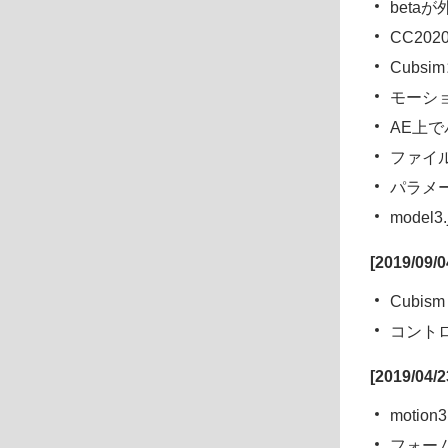
beta
CC20
Cubs
モーシ
AE上
ファイ
パラメ
mode
[2019/09/
Cubi
コント
[2019/04/
moti
フォー