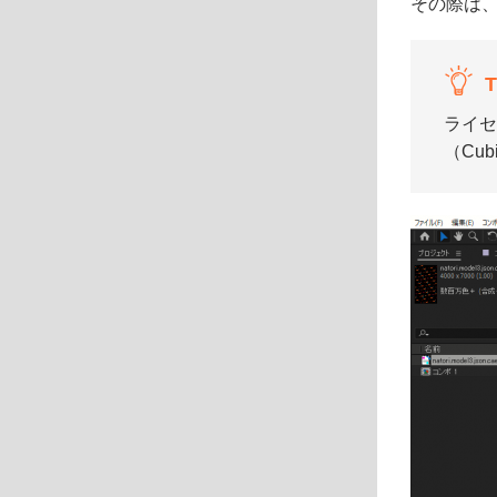
その際は、C
T
ライセ
（Cu