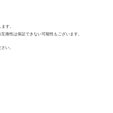
します。
との互換性は保証できない可能性もございます。
。
ださい。