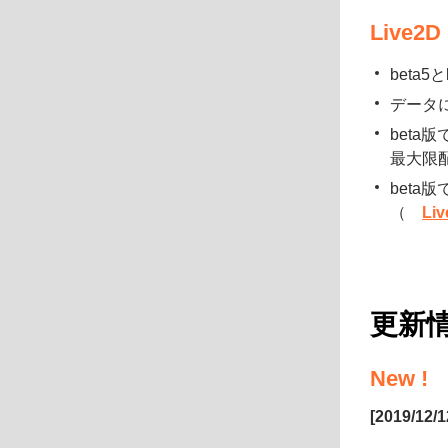
Live2
beta
データ
bet
最大限
bet
（
Li
更新
New !
[2019/12/