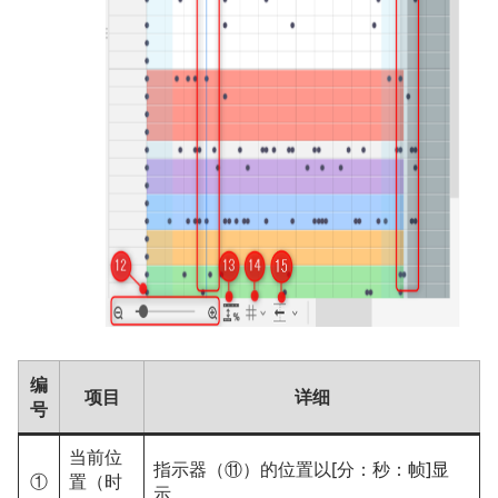
编
项目
详细
号
当前位
指示器（⑪）的位置以[分：秒：帧]显
①
置（时
示。