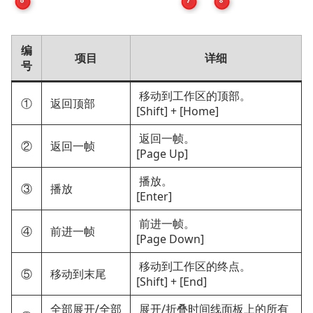
编
项目
详细
号
移动到工作区的顶部。
①
返回顶部
[Shift] + [Home]
返回一帧。
②
返回一帧
[Page Up]
播放。
③
播放
[Enter]
前进一帧。
④
前进一帧
[Page Down]
移动到工作区的终点。
⑤
移动到末尾
[Shift] + [End]
全部展开/全部
展开/折叠时间线面板上的所有