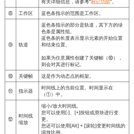
有关详细信息，请参考“
标记功能
”。
⑧
工作区
蓝色条指示的范围是工作区。
蓝色条指示的部分是轨道，其下方的绿
色条是属性组。
蓝色条的长度表示显示元素的开始位置
⑨
轨道
和结束位置。
如果为任意属性创建了关键帧（⑩），
则会对其进行标记。
⑩
关键帧
这是作为动态点的框架。
时间线上的当前位置。时间显示在
⑪
指示器
（①）中。
缩小/放大时间线。
您可以使用[-]、[+]按钮或滑块进行变
时间线
⑫
更。
缩放
您还可以使用[Alt] + [滚轮]变更时间线的
缩放比例。