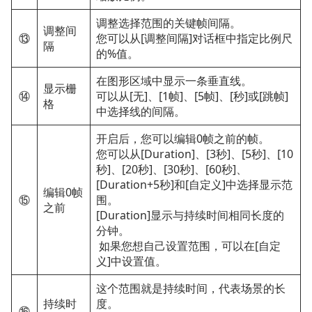
调整选择范围的关键帧间隔。
调整间
⑬
您可以从[调整间隔]对话框中指定比例尺
隔
的%值。
在图形区域中显示一条垂直线。
显示栅
⑭
可以从[无]、[1帧]、[5帧]、[秒]或[跳帧]
格
中选择线的间隔。
开启后，您可以编辑0帧之前的帧。
您可以从[Duration]、[3秒]、[5秒]、[10
秒]、[20秒]、[30秒]、[60秒]、
[Duration+5秒]和[自定义]中选择显示范
编辑0帧
⑮
围。
之前
[Duration]显示与持续时间相同长度的
分钟。
如果您想自己设置范围，可以在[自定
义]中设置值。
这个范围就是持续时间，代表场景的长
持续时
度。
⑯