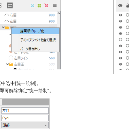
器中选中[统一绘制]。
中即可解除绑定“统一绘制”。