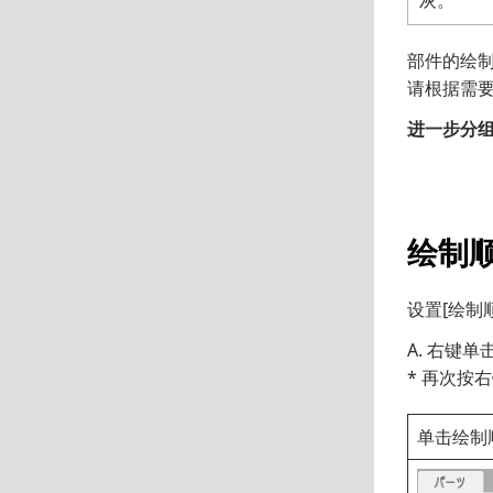
灰。
部件的绘制
请根据需
进一步分
绘制
设置[绘制
A. 右键
* 再次按
单击绘制