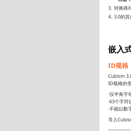
转换路
3.0
嵌入
ID规格
Cubis
ID规格的
·仅半角字
·63个字符
·不能以数
导入Cub