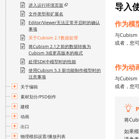
导入使
进入运行环境页面
文件类型和扩展名
作为模型
Editor/Viewer无法正常开启时的确认
事项
与Cubi
关于Cubism 2.1数据处理
或者，您
将Cubism 2.1之前的数据转换为
Cubism 3或更高版本的格式
处理SDK中模型时的性能
作为动画
使用Cubism 5.3 新功能制作模型时的
注意事项
与Cubi
或者，您
关于编辑
素材划分/PSD创作
建模
动画
将Cu
出口
如果模
物理模拟设置/播放列表