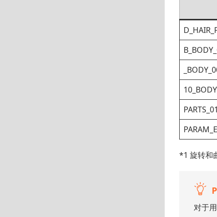
D_HAIR_
B_BODY_
_BODY_0
10_BODY
PARTS_0
PARAM_E
*1 旋转
对于用