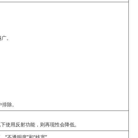
越广。
中排除。
。
况下使用反射功能，则再现性会降低。
“不透明度”和“线宽”。