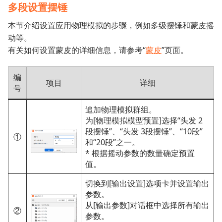
多段设置摆锤
本节介绍设置应用物理模拟的步骤，例如多级摆锤和蒙皮摇
动等。
有关如何设置蒙皮的详细信息，请参考“
蒙皮
”页面。
编
项目
详细
号
追加物理模拟群组。
为[物理模拟模型预置]选择“头发 2
段摆锤”、“头发 3段摆锤”、“10段”
①
和“20段”之一。
* 根据摇动参数的数量确定预置
值。
切换到[输出设置]选项卡并设置输出
参数。
从[输出参数]对话框中选择所有输出
②
参数。