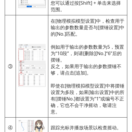
您可以通过按[Shift] + 单击来选择
范围。
在[物理模拟模型设置]中，检查用于
输出的参数数量是否与[摆锤设置]中
的[No.]匹配。
例如用于输出的参数数量为5，预置
为“10段”，则请[删除][No.]“6”后的
摆锤。
③
反之，如果用于输出的参数摆锤不
够，请点击[追加]。
即使在[物理模拟模型设置]中将摆锤
设置为多段，如果[输出设置]中的所
有[摆锤No.]都设置为“1”或编号不正
确，它也不会干净摇动，敬请注
意。
④
跟踪光标并播放场景以检查摇动。