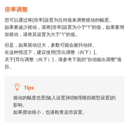
倍率调整
您可以通过将[倍率]设置为任何值来调整摇动的幅度。
如果要减少摇动，请将[倍率]设置为小于“1”的值，如果要增
加摇动，请将其设置为大于“1”的值。
但是，如果摇动过大，参数可能会被抖动掉。
在这种情况下，建议使用[导出调整（向下）]。
关于[导出调整（向下）]，请参考下面的“自动输出调整”项
目。
Tips
摇动的幅度也受[输入设置]和[物理模拟模型设置]的
影响。
如果摆动很小，也请检查这些设置。