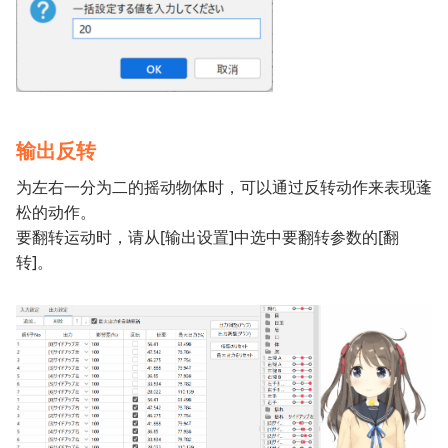
输出反转
为左右一分为二的摇动物体时，可以通过反转动作来表现蓬
松的动作。
要翻转运动时，请从[输出设置]中选中要翻转参数的[翻
转]。