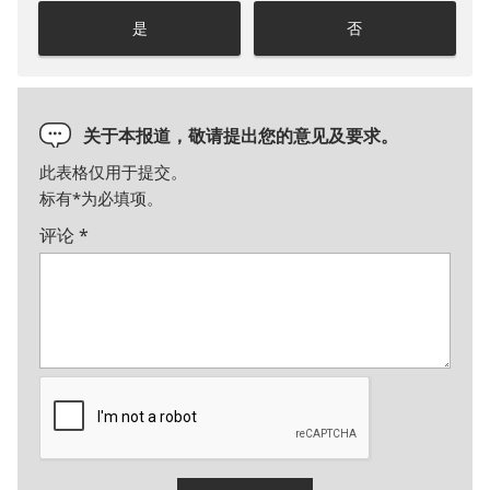
是
否
关于本报道，敬请提出您的意见及要求。
此表格仅用于提交。
标有
*
为必填项。
评论
*