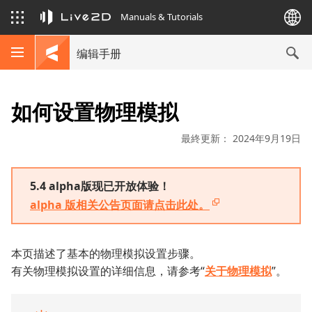
Manuals & Tutorials
编辑手册
如何设置物理模拟
最終更新： 2024年9月19日
5.4 alpha版现已开放体验！
alpha 版相关公告页面请点击此处。
本页描述了基本的物理模拟设置步骤。
有关物理模拟设置的详细信息，请参考“
关于物理模拟
”。