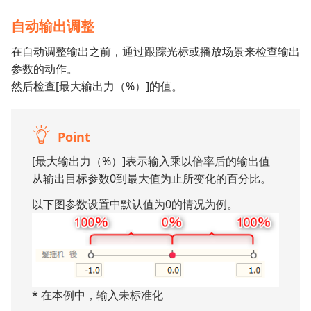
自动输出调整
在自动调整输出之前，通过跟踪光标或播放场景来检查输出
参数的动作。
然后检查[最大输出力（%）]的值。
Point
[最大输出力（%）]表示输入乘以倍率后的输出值
从输出目标参数0到最大值为止所变化的百分比。
以下图参数设置中默认值为0的情况为例。
* 在本例中，输入未标准化