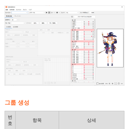
그룹 생성
번
항목
상세
호