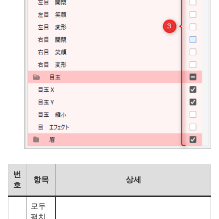
번
항목
상세
호
모두
펼치