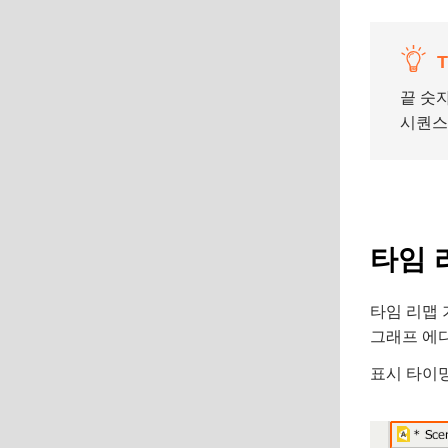
T
끝 숫
시퀀스
타임 
타임 리맵 
그래프 에
표시 타이밍