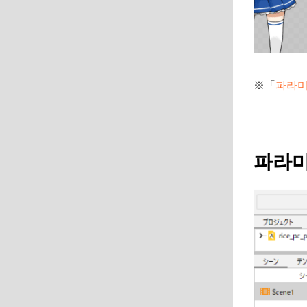
※「
파라미
파라미