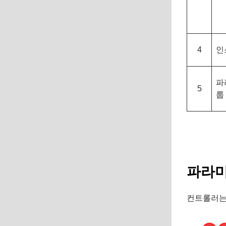
4
인
파
5
룹
파라미
컨트롤러는 