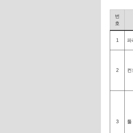
번
호
1
파
2
컨
3
툴