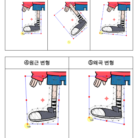
④원근 변형
⑤왜곡 변형