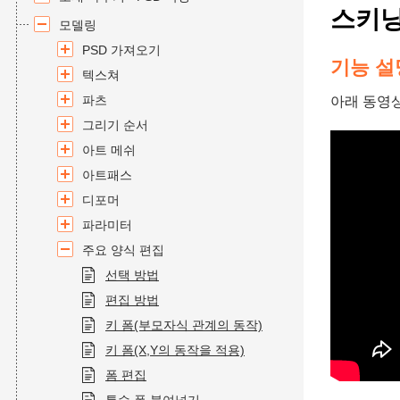
스키닝
모델링
PSD 가져오기
기능 설
텍스쳐
파츠
아래 동영
그리기 순서
아트 메쉬
아트패스
디포머
파라미터
주요 양식 편집
선택 방법
편집 방법
키 폼(부모자식 관계의 동작)
키 폼(X,Y의 동작을 적용)
폼 편집