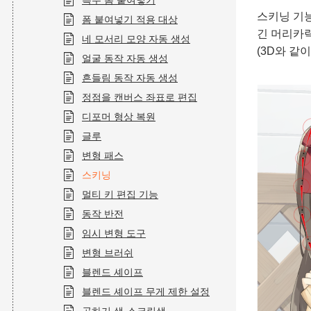
특수 폼 붙여넣기
스키닝 기
폼 붙여넣기 적용 대상
긴 머리카락
네 모서리 모양 자동 생성
(3D와 같
얼굴 동작 자동 생성
흔들림 동작 자동 생성
정점을 캔버스 좌표로 편집
디포머 형상 복원
글루
변형 패스
스키닝
멀티 키 편집 기능
동작 반전
임시 변형 도구
변형 브러쉬
블렌드 셰이프
블렌드 셰이프 무게 제한 설정