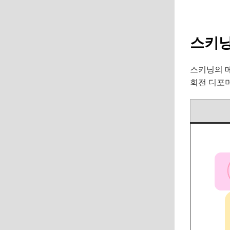
스키닝
스키닝의 
회전 디포