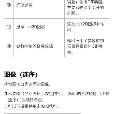
误差）输出GIF动画。
⑨
扩散误差
主要影响淡变部分的
外观。
添加Live2D图标并输
⑩
显示Live2D图标
出。
输出应用了参数控制
⑪
参数控制器目标跟踪
器目标跟踪的GIF动
画。
图像（连序）
将动画输出为连序的图像。
显示要输出的动画后，按照[文件]、[输出图片/视频]、[图像
（连序）]的顺序单击。
进行以下设置并单击[OK]执行。