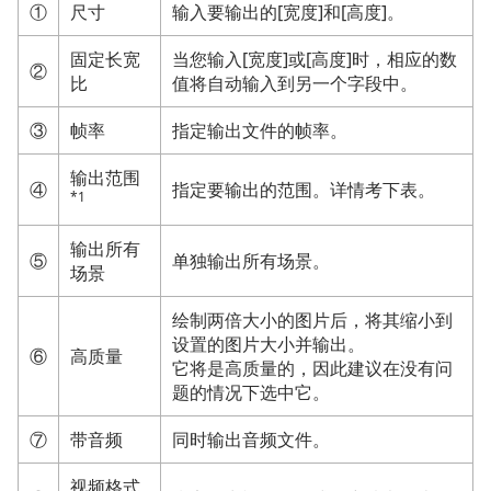
①
尺寸
输入要输出的[宽度]和[高度]。
固定长宽
当您输入[宽度]或[高度]时，相应的数
②
比
值将自动输入到另一个字段中。
③
帧率
指定输出文件的帧率。
输出范围
④
指定要输出的范围。详情考下表。
*1
输出所有
⑤
单独输出所有场景。
场景
绘制两倍大小的图片后，将其缩小到
设置的图片大小并输出。
⑥
高质量
它将是高质量的，因此建议在没有问
题的情况下选中它。
⑦
带音频
同时输出音频文件。
视频格式