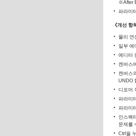
※After
파라미터
《개선 항
물리 연
일부 에
에디터 
캔버스에
캔버스의
UNDO
디포머 
파라미터
파라미터
인스펙터
문제를 
Ctrl