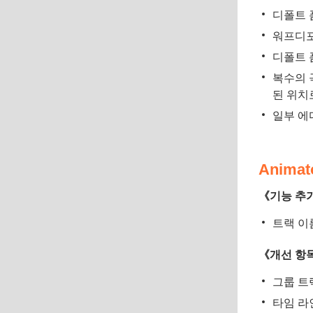
디폴트 
워프디포
디폴트 
복수의 
된 위치
일부 에
Animat
《기능 추
트랙 이
《개선 항
그룹 트
타임 라