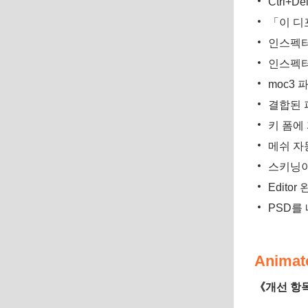
Ctrl
「이 디
인스펙터
인스펙터
moc3
결합된 
키 폼에
메쉬 자
스키닝이
Edito
PSD를
Animat
《개선 항