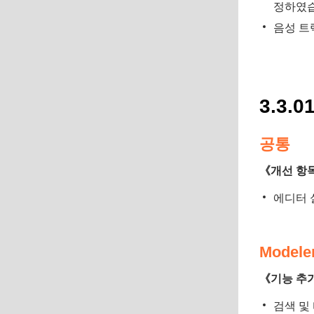
정하였습
음성 트
3.3.0
공통
《개선 항
에디터 
Modele
《기능 추
검색 및