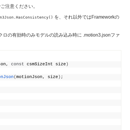
でご注意ください。
を、それ以外ではFrameworkの
n3Json.HasConsistency()
クロの有効時のみモデルの読み込み時に .motion3.jsonファ
son, 
const
 csmSizeInt size
)
onJson
(
motionJson, size
)
;