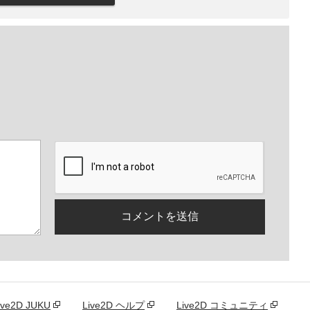
。
ive2D JUKU
Live2D ヘルプ
Live2D コミュニティ