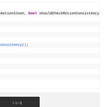
 motion3Json, 
bool
 shouldCheckMotionConsistency = 
Consistency
()
;
いいえ