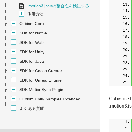
.motion3.jsonの整合性を検証する
使用方法
Cubism Core
SDK for Native
SDK for Web
SDK for Unity
SDK for Java
SDK for Cocos Creator
SDK for Unreal Engine
SDK MotionSync Plugin
Cubism S
Cubism Unity Samples Extended
.motio
よくある質問