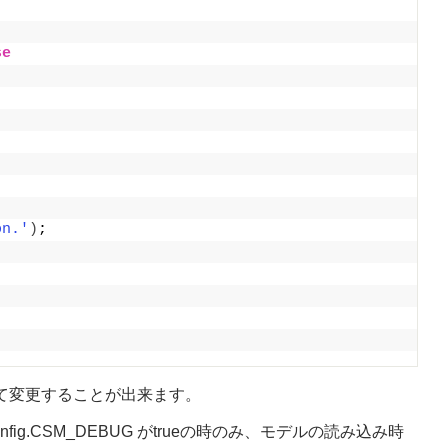
se
;
on.'
)
;
() を利用して変更することが出来ます。
meworkConfig.CSM_DEBUG がtrueの時のみ、モデルの読み込み時