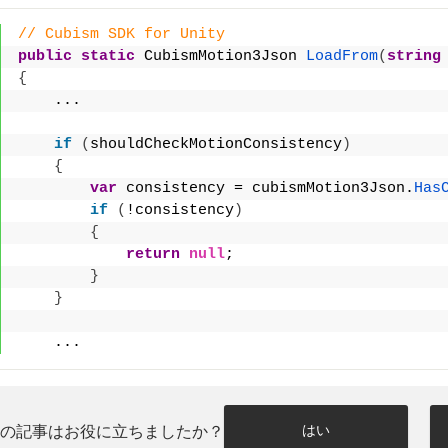
// Cubism SDK for Unity
public
static
 CubismMotion3Json 
LoadFrom
(
string
{
    ...
if
(
shouldCheckMotionConsistency
)
{
var
 consistency = cubismMotion3Json.
Has
if
(
!consistency
)
{
return
null
;
}
}
    ...
はい
この記事はお役に立ちましたか？