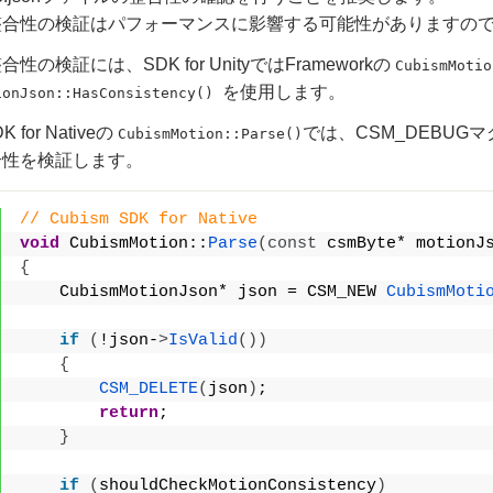
整合性の検証はパフォーマンスに影響する可能性がありますの
性の検証には、SDK for UnityではFrameworkの
CubismMotio
を使用します。
ionJson::HasConsistency()
K for Nativeの
では、CSM_DEBUGマ
CubismMotion::Parse()
合性を検証します。
// Cubism SDK for Native
void
 CubismMotion::
Parse
(
const
 csmByte* motionJ
{
    CubismMotionJson* json = CSM_NEW 
CubismMoti
if
(
!json-
>
IsValid
())
{
CSM_DELETE
(
json
)
;
return
;
}
if
(
shouldCheckMotionConsistency
)