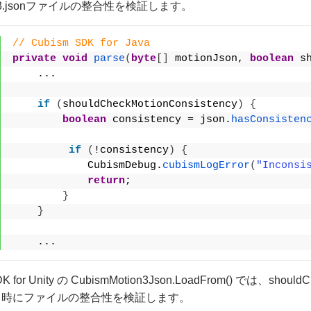
ion3.jsonファイルの整合性を検証します。
// Cubism SDK for Java
private
void
parse
(
byte
[]
 motionJson, 
boolean
 s
    ...
if
(
shouldCheckMotionConsistency
)
{
boolean
 consistency = json.
hasConsisten
if
(
!consistency
)
{
            CubismDebug.
cubismLogError
(
"Inconsi
return
;
}
}
    ...
DK for Unity の CubismMotion3Json.LoadFrom() では、shoul
ト時にファイルの整合性を検証します。