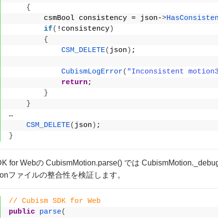
{
        csmBool consistency = json-
>
HasConsiste
if
(
!consistency
)
{
CSM_DELETE
(
json
)
;
CubismLogError
(
"Inconsistent motion
return
;
}
}
…
CSM_DELETE
(
json
)
;
}
DK for Webの CubismMotion.parse() では CubismMoti
n3.jsonファイルの整合性を検証します。
// Cubism SDK for Web
public
parse
(