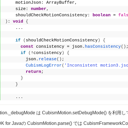
    motionJson: ArrayBuffer,
    size: 
number
,
    shouldCheckMotionConsistency: 
boolean
 = 
fal
)
: 
void
{
    ...
if
(
shouldCheckMotionConsistency
)
{
const
 consistency = json.
hasConsistency
(
)
if
(
!consistency
)
{
        json.
release
(
)
;
CubismLogError
(
'Inconsistent motion3.js
return
;
}
}
    ...
otion._debugMode は CubismMotion.setDebugMode
DK for Javaの CubismMotion.parse() では CubismFra