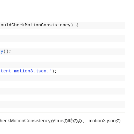
houldCheckMotionConsistency
)
{
cy
()
;
stent motion3.json."
)
;
dCheckMotionConsistencyがtrueの時のみ、.motion3.jsonの