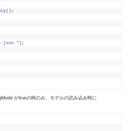
ncy
()
;
3.json."
)
;
on._debugMode がtrueの時のみ、モデルの読み込み時に