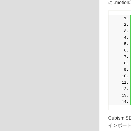
に .mot
Cubism S
インポー