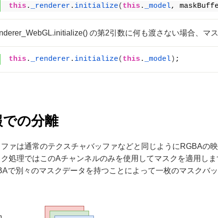
this
.
_renderer
.
initialize
(
this
.
_model
, maskBuff
Renderer_WebGL.initialize() の第2引数に何も渡
this
.
_renderer
.
initialize
(
this
.
_model
)
;
報での分離
ファは通常のテクスチャバッファなどと同じようにRGBAの
スク処理ではこのAチャンネルのみを使用してマスクを適用しま
BAで別々のマスクデータを持つことによって一枚のマスクバ