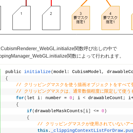
bismRenderer_WebGL.initialize関数呼び出しの中で
lippingManager_WebGL.initialize関数によって行われます。
public 
initialize
(
model: CubismModel, drawableC
{
// クリッピングマスクを使う描画オブジェクトをすべて
// クリッピングマスクは、通常数個程度に限定して使う
for
(
let i: number = 
0
; i 
<
 drawableCount; i
{
if
(
drawableMaskCounts
[
i
]
<
= 
0
)
{
// クリッピングマスクが使用されていないア
this
.
_clippingContextListForDraw
.
pu