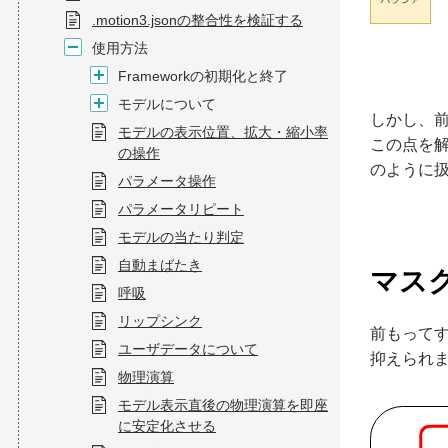
.motion3.jsonの整合性を検証する
使用方法
Frameworkの初期化と終了
モデルについて
しかし、
モデルの表示位置、拡大・縮小率
この点を
の操作
のように
パラメータ操作
パラメータリピート
モデルの当たり判定
自動まばたき
マス
呼吸
リップシンク
前もってす
ユーザデータについて
抑えられ
物理演算
モデル表示直後の物理演算を即座
に安定化させる