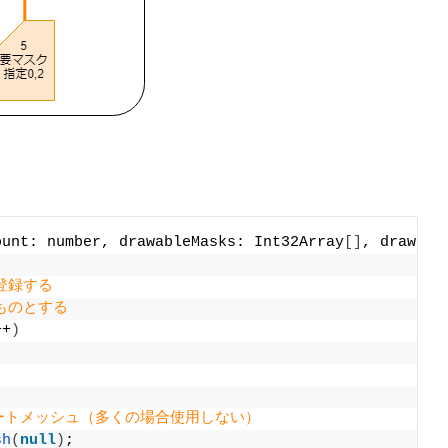
ount: number, drawableMasks: Int32Array
[]
, drawabl
登録する
ものとする
++
)
ートメッシュ（多くの場合使用しない）
sh
(
null
)
;