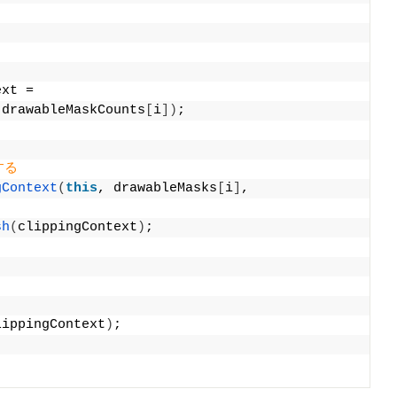
ext =
 drawableMaskCounts
[
i
])
;
する
gContext
(
this
, drawableMasks
[
i
]
,
sh
(
clippingContext
)
;
lippingContext
)
;