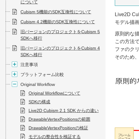
について
Cubism 5機能のSDK互換性について
Live2D
Cubism 4.2機能のSDK互換性について
モデル描
旧バージョンのプロジェクトをCubism 5
原則的な描
SDKへ移行
この方法で
旧バージョンのプロジェクトをCubism 4
ファのク
SDKへ移行
そのため
注意事項
プラットフォーム比較
Original Workflow
Original Workflowについて
SDKの構成
Live2D Cubism 2.1 SDK からの違い
DrawableVertexPositionsの範囲
DrawableVertexPositionの検証
モデルの整合性を検証する