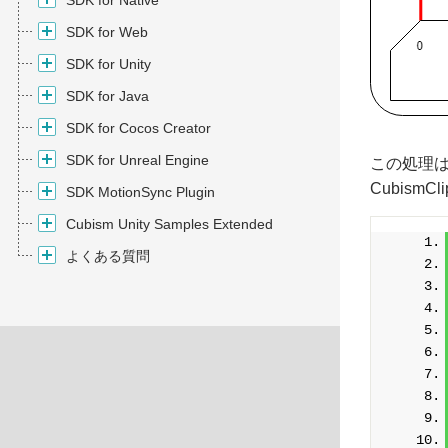
SDK for Native
SDK for Web
SDK for Unity
SDK for Java
SDK for Cocos Creator
SDK for Unreal Engine
この処理はCu
CubismC
SDK MotionSync Plugin
Cubism Unity Samples Extended
よくある質問