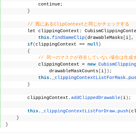
            continue;
}
// 既にあるClipContextと同じかチェックする
        let clippingContext: CubismClippingCont
this
.
findSameClip
(
drawableMasks
[
i
]
,
if
(
clippingContext == 
null
)
{
// 同一のマスクが存在していない場合は生成
            clippingContext = 
new
CubismClippin
                drawableMaskCounts
[
i
])
;
this
.
_clippingContextListForMask
.
pu
}
        clippingContext.
addClippedDrawable
(
i
)
;
this
.
_clippingContextListForDraw
.
push
(
c
}
}