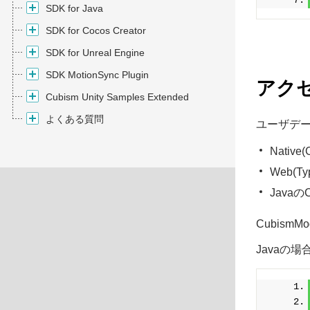
SDK for Java
SDK for Cocos Creator
SDK for Unreal Engine
SDK MotionSync Plugin
アク
Cubism Unity Samples Extended
よくある質問
ユーザデ
Native
Web(Ty
JavaのC
Cubis
Javaの場