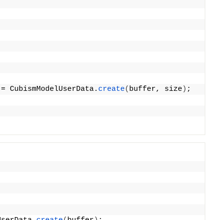
 = CubismModelUserData.
create
(
buffer, size
)
;