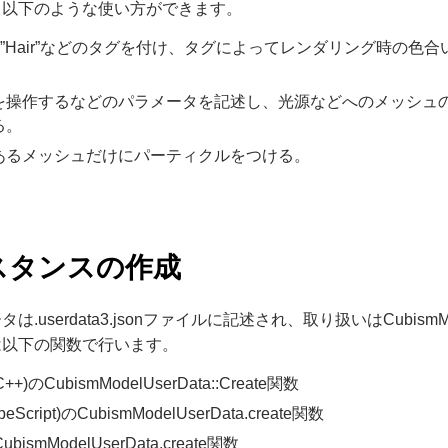
、以下のような使い方ができます。
n”や”Hair”などのタグを付け、タグによってレンダリング時
。
を操作するなどのパラメータを記述し、光源などへのメッシュ
る。
あるメッシュだけにパーティクルをつける。
スタンスの作成
は.userdata3.jsonファイルに記述され、取り扱いはCubismM
は以下の関数で行います。
(C++)のCubismModelUserData::Create関数
peScript)のCubismModelUserData.create関数
ubismModelUserData.create関数