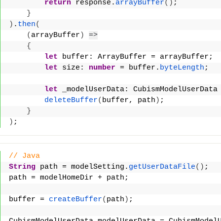
return
 response.
arrayBuffer
(
)
;
}
)
.
then
(
(
arrayBuffer
)
=>
{
let
 buffer: ArrayBuffer = arrayBuffer;
let
 size: 
number
 = buffer.
byteLength
;
let
 _modelUserData: CubismModelUserData
deleteBuffer
(
buffer, path
)
;
}
)
;
// Java
String
 path = modelSetting.
getUserDataFile
()
;
path = modelHomeDir + path;
buffer = 
createBuffer
(
path
)
;