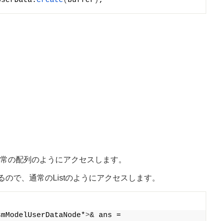
UserData.
create
(
buffer
)
;
ので、通常の配列のようにアクセスします。
が返されるので、通常のListのようにアクセスします。
smModelUserDataNode*
>
& ans =