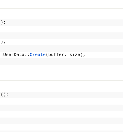
()
;
e
)
;
elUserData::
Create
(
buffer, size
)
;
e
(
)
;