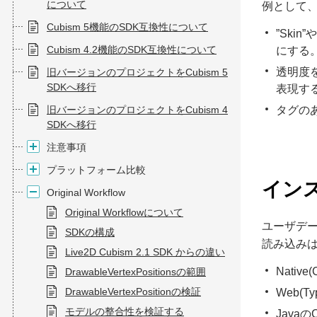
について
例として
Cubism 5機能のSDK互換性について
”Ski
Cubism 4.2機能のSDK互換性について
にする
透明度
旧バージョンのプロジェクトをCubism 5
SDKへ移行
表現す
旧バージョンのプロジェクトをCubism 4
タグの
SDKへ移行
注意事項
プラットフォーム比較
イン
Original Workflow
Original Workflowについて
ユーザデータ
SDKの構成
読み込み
Live2D Cubism 2.1 SDK からの違い
Native
DrawableVertexPositionsの範囲
DrawableVertexPositionの検証
Web(Ty
モデルの整合性を検証する
JavaのC