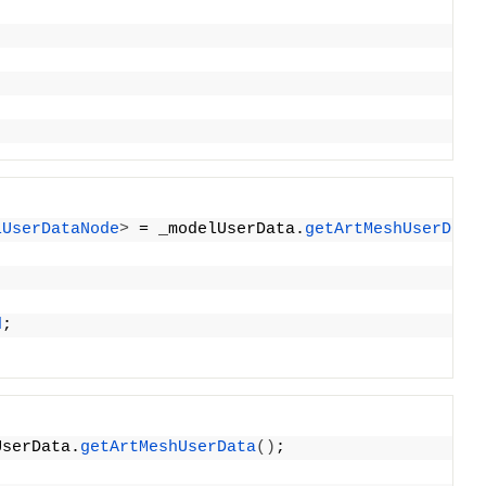
lUserDataNode
>
 = _modelUserData.
getArtMeshUserData
d
;
UserData.
getArtMeshUserData
()
;