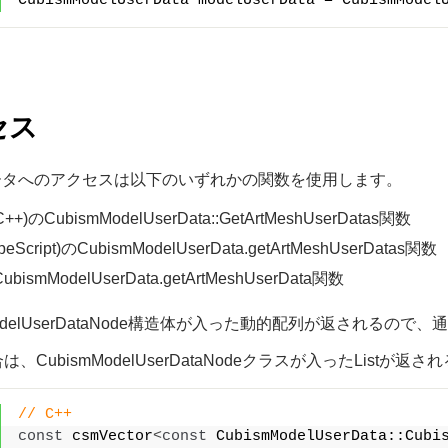
CubismModelUserData modelUserData = CubismModel
セス
ータへのアクセスは以下のいずれかの関数を使用します。
(C++)のCubismModelUserData::GetArtMeshUserDatas関数
peScript)のCubismModelUserData.getArtMeshUserDatas関数
ubismModelUserData.getArtMeshUserData関数
mModelUserDataNode構造体が入った動的配列が返される
合は、CubismModelUserDataNodeクラスが入ったList
// C++
const
 csmVector
<
const
 CubismModelUserData::Cubi