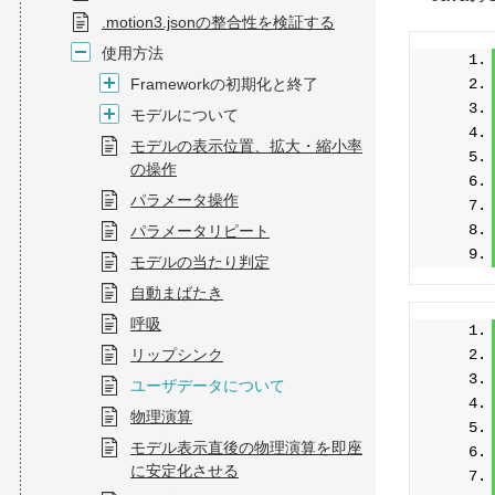
.motion3.jsonの整合性を検証する
使用方法
Frameworkの初期化と終了
モデルについて
モデルの表示位置、拡大・縮小率
の操作
パラメータ操作
パラメータリピート
モデルの当たり判定
自動まばたき
呼吸
リップシンク
ユーザデータについて
物理演算
モデル表示直後の物理演算を即座
に安定化させる