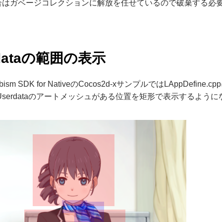
場合はガベージコレクションに解放を任せているので破棄する必
rdataの範囲の表示
ubism SDK for NativeのCocos2d-xサンプルではLAppDefin
eaとUserdataのアートメッシュがある位置を矩形で表示するよう