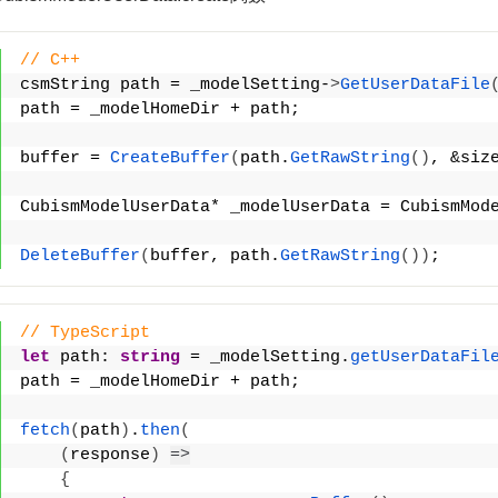
// C++
csmString path = _modelSetting-
>
GetUserDataFile
path = _modelHomeDir + path;
buffer = 
CreateBuffer
(
path.
GetRawString
()
, &siz
CubismModelUserData* _modelUserData = CubismMod
DeleteBuffer
(
buffer, path.
GetRawString
())
;
// TypeScript
let
 path: 
string
 = _modelSetting.
getUserDataFil
path = _modelHomeDir + path;
fetch
(
path
)
.
then
(
(
response
)
=>
{