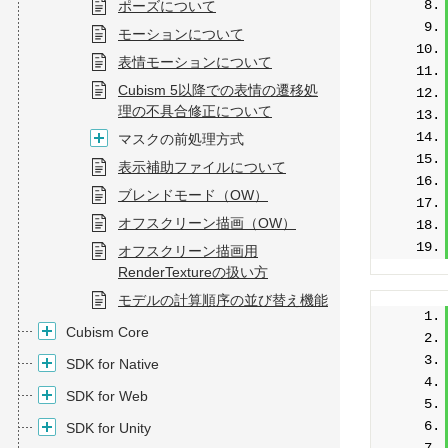
ポーズについて
モーションについて
表情モーションについて
Cubism 5以降での表情の遷移処
理の不具合修正について
マスクの前処理方式
表示補助ファイルについて
ブレンドモード（OW）
オフスクリーン描画（OW）
オフスクリーン描画用
RenderTextureの扱い方
モデルの計算順序の並び替え機能
Cubism Core
SDK for Native
SDK for Web
SDK for Unity