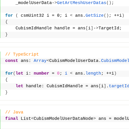
    _modelUserData-
>
GetArtMeshUserDatas
()
;
for
(
 csmUint32 i = 0; i 
<
 ans.
GetSize
()
; ++i
)
{
    CubismIdHandle handle = ans
[
i
]
-
>
TargetId;
}
// TypeScript
const
 ans: 
Array
<
CubismModelUserData.
CubismMode
for
(
let
 i: 
number
 = 
0
; 
i
<
 ans.
length
; ++i
)
{
let
 handle: CubismIdHandle = ans
[
i
]
.
targetI
}
// Java
final
 List
<
CubismModelUserDataNode
>
 ans = model