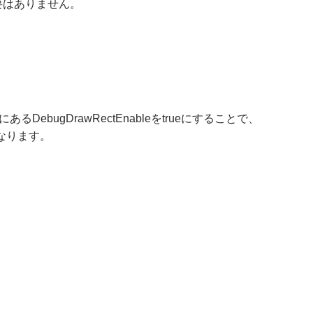
要はありません。
e.cppにあるDebugDrawRectEnableをtrueにすることで、
になります。