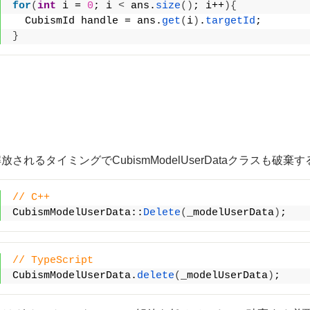
for
(
int
 i = 
0
; i 
<
 ans.
size
()
; i++
){
  CubismId handle = ans.
get
(
i
)
.
targetId
;
}
放されるタイミングでCubismModelUserDataクラスも破
// C++
CubismModelUserData::
Delete
(
_modelUserData
)
;
// TypeScript
CubismModelUserData.
delete
(
_modelUserData
)
;