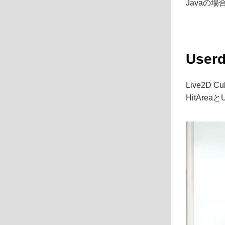
Javaの
Use
Live2D C
HitAr