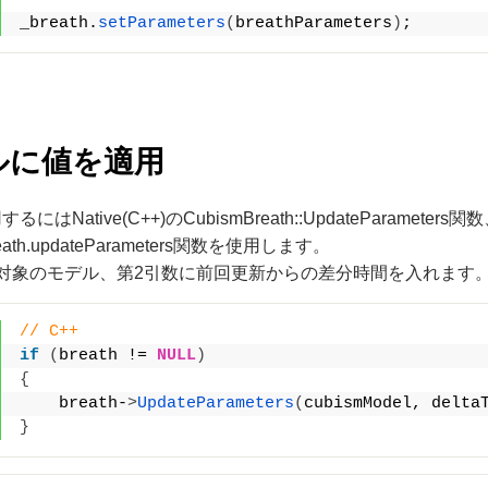
_breath.
setParameters
(
breathParameters
)
;
ルに値を適用
はNative(C++)のCubismBreath::UpdateParameters関数、W
reath.updateParameters関数を使用します。
対象のモデル、第2引数に前回更新からの差分時間を入れます
// C++
if
(
breath != 
NULL
)
{
    breath-
>
UpdateParameters
(
cubismModel, delta
}