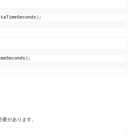
ltaTimeSeconds
)
;
imeSeconds
)
;
る必要があります。