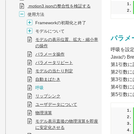
.motion3.jsonの整合性を検証する
使用方法
Frameworkの初期化と終了
モデルについて
パラメ
モデルの表示位置、拡大・縮小率
の操作
呼吸を設定する
パラメータ操作
Javaの B
パラメータリピート
第1引数に設定
モデルの当たり判定
第2引数
自動まばたき
第3引数
第4引数
呼吸
第5引数
リップシンク
ユーザデータについて
物理演算
モデル表示直後の物理演算を即座
に安定化させる