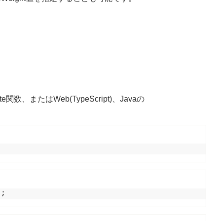
ate関数、またはWeb(TypeScript)、Javaの
)
;