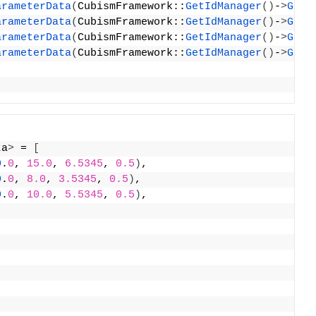
arameterData
(
CubismFramework::
GetIdManager
()
-
>
GetI
arameterData
(
CubismFramework::
GetIdManager
()
-
>
GetI
arameterData
(
CubismFramework::
GetIdManager
()
-
>
GetI
arameterData
(
CubismFramework::
GetIdManager
()
-
>
GetI
ta
>
 = 
[
0
.
0
, 
15.0
, 
6.5345
, 
0.5
)
,
0
.
0
, 
8.0
, 
3.5345
, 
0.5
)
,
0
.
0
, 
10.0
, 
5.5345
, 
0.5
)
,