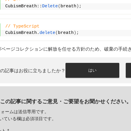
CubismBreath::
Delete
(
breath
)
;
// TypeScript
CubismBreath.
delete
(
breath
)
;
はガベージコレクションに解放を任せる方針のため、破棄の手続
はい
この記事はお役に立ちましたか？
この記事に関するご意見・
ご要望をお聞かせください
フォームは送信専用です。
いている欄は必須項目です。
ント
*