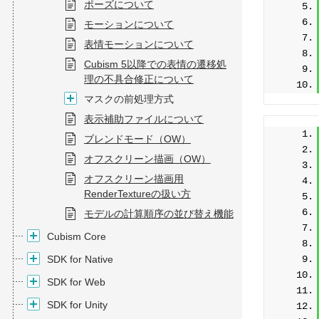
ポーズについて
モーションについて
表情モーションについて
Cubism 5以降での表情の遷移処
理の不具合修正について
マスクの前処理方式
表示補助ファイルについて
ブレンドモード（OW）
オフスクリーン描画（OW）
オフスクリーン描画用
RenderTextureの扱い方
モデルの計算順序の並び替え機能
Cubism Core
SDK for Native
SDK for Web
SDK for Unity