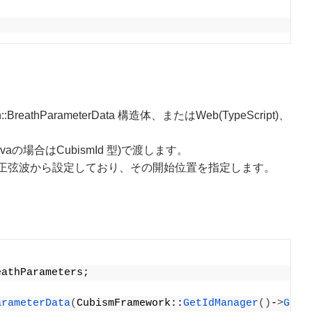
athParameterData 構造体、またはWeb(TypeScript)、
 Javaの場合はCubismId 型)で渡します。
正弦波から設定しており、その開始位置を指定します。
eathParameters;
arameterData
(
CubismFramework::
GetIdManager
()
-
>
GetI