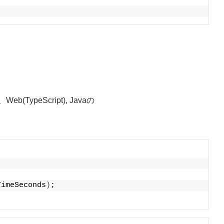
eb(TypeScript), Javaの
。
TimeSeconds
)
;