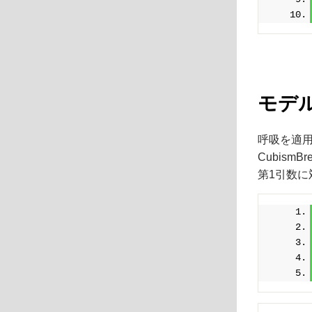
モデ
呼吸を適用するに
CubismB
第1引数に