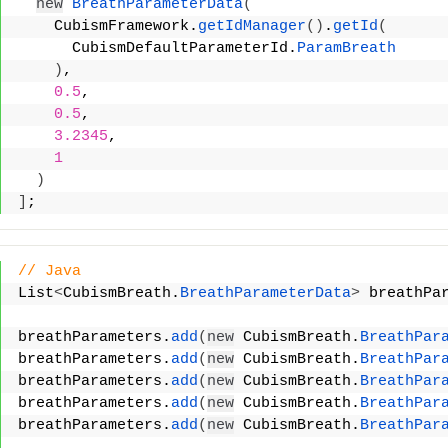
new
BreathParameterData
(
    CubismFramework.
getIdManager
(
)
.
getId
(
      CubismDefaultParameterId.
ParamBreath
)
,
0.5
,
0.5
,
3.2345
,
1
)
]
;
// Java
List
<
CubismBreath.
BreathParameterData
>
 breathPa
breathParameters.
add
(
new
 CubismBreath.
BreathPar
breathParameters.
add
(
new
 CubismBreath.
BreathPar
breathParameters.
add
(
new
 CubismBreath.
BreathPar
breathParameters.
add
(
new
 CubismBreath.
BreathPar
breathParameters.
add
(
new
 CubismBreath.
BreathPar