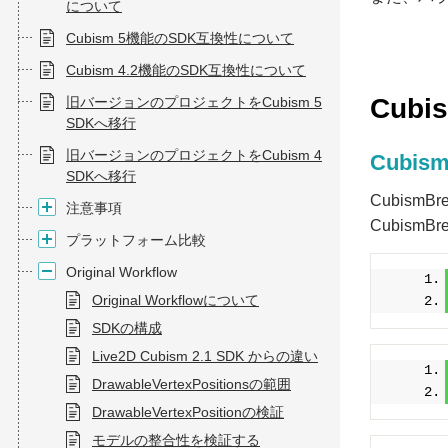
について
Cubism 5機能のSDK互換性について
Cubism 4.2機能のSDK互換性について
Cubi
旧バージョンのプロジェクトをCubism 5
SDKへ移行
旧バージョンのプロジェクトをCubism 4
Cubi
SDKへ移行
CubismB
注意事項
CubismB
プラットフォーム比較
Original Workflow
Original Workflowについて
SDKの構成
Live2D Cubism 2.1 SDK からの違い
DrawableVertexPositionsの範囲
DrawableVertexPositionの検証
モデルの整合性を検証する