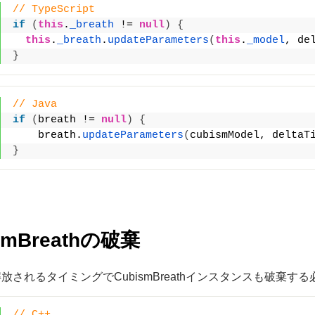
// TypeScript
if
(
this
.
_breath
 != 
null
)
{
this
.
_breath
.
updateParameters
(
this
.
_model
, de
}
// Java
if
(
breath != 
null
)
{
    breath.
updateParameters
(
cubismModel, deltaT
}
smBreathの破棄
放されるタイミングでCubismBreathインスタンスも破棄す
// C++