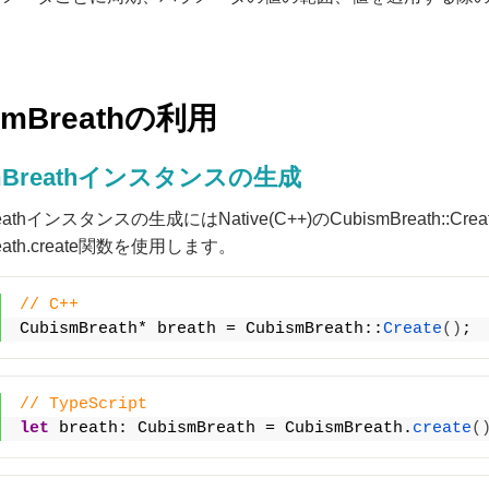
smBreathの利用
smBreathインスタンスの生成
reathインスタンスの生成にはNative(C++)のCubismBreath::Cre
reath.create関数を使用します。
// C++
CubismBreath* breath = CubismBreath::
Create
()
;
// TypeScript
let
 breath: CubismBreath = CubismBreath.
create
(