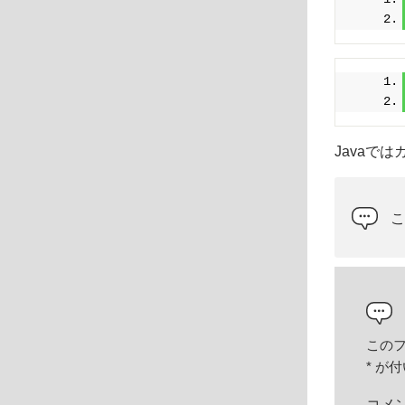
Javaで
この
*
が付
コメ