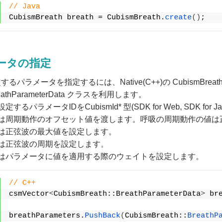
// Java
CubismBreath breath = CubismBreath.
create
()
;
ータの指定
パラメータを指定するには、Native(C++)の CubismBreath::Bre
reathParameterData クラスを利用します。
するパラメータIDをCubismId* 型(SDK for Web, SDK for
には周期動作のオフセット値を渡します。呼吸の周期動作の値は
には正弦波の最大値を設定します。
には正弦波の周期を設定します。
にはパラメータに値を適用する際のウェイトを設定します。
// C++
csmVector
<
CubismBreath::BreathParameterData
>
 br
breathParameters.
PushBack
(
CubismBreath::
BreathP