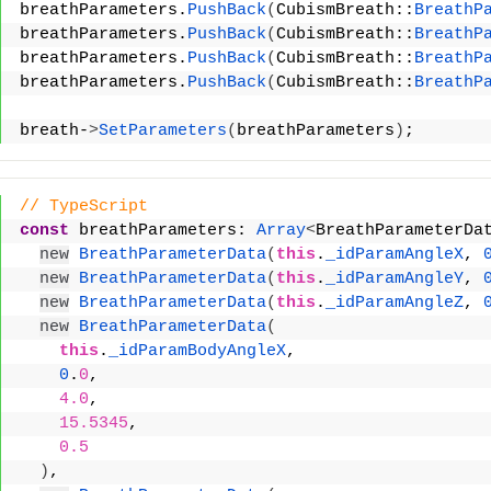
breathParameters.
PushBack
(
CubismBreath::
BreathP
breathParameters.
PushBack
(
CubismBreath::
BreathP
breathParameters.
PushBack
(
CubismBreath::
BreathP
breathParameters.
PushBack
(
CubismBreath::
BreathP
breath-
>
SetParameters
(
breathParameters
)
;
// TypeScript
const
 breathParameters: 
Array
<
BreathParameterDa
new
BreathParameterData
(
this
.
_idParamAngleX
, 
new
BreathParameterData
(
this
.
_idParamAngleY
, 
new
BreathParameterData
(
this
.
_idParamAngleZ
, 
new
BreathParameterData
(
this
.
_idParamBodyAngleX
,
0
.
0
,
4.0
,
15.5345
,
0.5
)
,