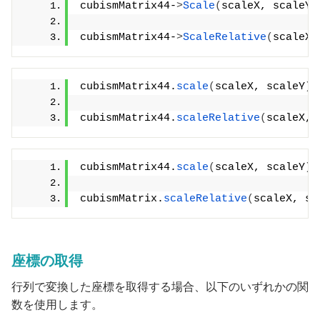
cubismMatrix44-
>
Scale
(
scaleX, scaleY
)
cubismMatrix44-
>
ScaleRelative
(
scaleX,
cubismMatrix44.
scale
(
scaleX, scaleY
)
;
cubismMatrix44.
scaleRelative
(
scaleX, 
cubismMatrix44.
scale
(
scaleX, scaleY
)
;
cubismMatrix.
scaleRelative
(
scaleX, sc
座標の取得
行列で変換した座標を取得する場合、以下のいずれかの関
数を使用します。