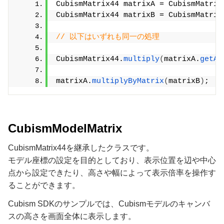
CubismMatrix44 matrixA = CubismMatrix
CubismMatrix44 matrixB = CubismMatrix
// 以下はいずれも同一の処理
CubismMatrix44.
multiply
(
matrixA.
getAr
matrixA.
multiplyByMatrix
(
matrixB
)
;
CubismModelMatrix
CubismMatrix44を継承したクラスです。
モデル座標の設定を目的としており、表示位置を辺や中心
点から設定できたり、高さや幅によって表示倍率を操作す
ることができます。
Cubism SDKのサンプルでは、Cubismモデルのキャンバ
スの高さを画面全体に表示します。