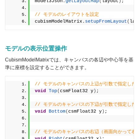
model3Json.
getLayoutMap
(
layout
)
;
// モデルのレイアウトを設定
cubismModelMatrix.
setupFromLayout
(
lay
モデルの表示位置操作
CubismModelMatrixでは、キャンバスの各辺や中心等を基
準に座標を設定することができます。
// モデルのキャンバスの上辺が引数で指定したY軸の
void
Top
(
csmFloat32 y
)
;
// モデルのキャンバスの下辺が引数で指定したY軸
void
Bottom
(
csmFloat32 y
)
;
// モデルのキャンバスの右辺（画面向かって右側）
void
Right
(
csmFloat32 x
)
;