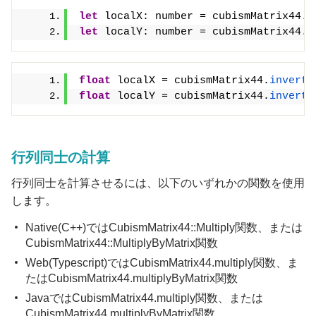
let
 localX: number = cubismMatrix44.
i
let
 localY: number = cubismMatrix44.
i
float
 localX = cubismMatrix44.
invertT
float
 localY = cubismMatrix44.
invertT
行列同士の計算
行列同士を計算させるには、以下のいずれかの関数を使用
します。
Native(C++)ではCubismMatrix44::Multiply関数、または
CubismMatrix44::MultiplyByMatrix関数
Web(Typescript)ではCubismMatrix44.multiply関数、ま
たはCubismMatrix44.multiplyByMatrix関数
JavaではCubismMatrix44.multiply関数、または
CubismMatrix44.multiplyByMatrix関数