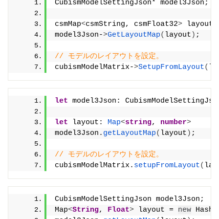
CubismModelSettingJson* model3Json;
csmMap
<
csmString, csmFloat32
>
 layout;
model3Json-
>
GetLayoutMap
(
layout
)
;
// モデルのレイアウトを設定。
cubismModelMatrix-
>
SetupFromLayout
(
la
let
 model3Json: CubismModelSettingJso
let
 layout: 
Map
<
string
, 
number
>
model3Json.
getLayoutMap
(
layout
)
;
// モデルのレイアウトを設定。
cubismModelMatrix.
setupFromLayout
(
lay
CubismModelSettingJson model3Json;
Map
<
String
, 
Float
>
 layout = 
new
 HashM