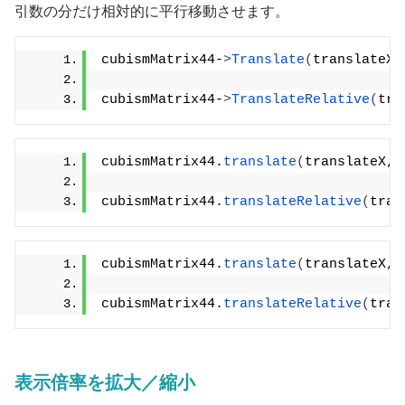
引数の分だけ相対的に平行移動させます。
cubismMatrix44-
>
Translate
(
translateX,
cubismMatrix44-
>
TranslateRelative
(
tra
cubismMatrix44.
translate
(
translateX, 
cubismMatrix44.
translateRelative
(
tran
cubismMatrix44.
translate
(
translateX, 
cubismMatrix44.
translateRelative
(
tran
表示倍率を拡大／縮小