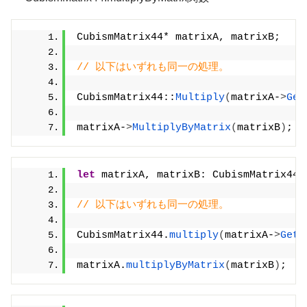
CubismMatrix44* matrixA, matrixB;
// 以下はいずれも同一の処理。
CubismMatrix44::
Multiply
(
matrixA-
>
Get
matrixA-
>
MultiplyByMatrix
(
matrixB
)
;
let
 matrixA, matrixB: CubismMatrix44;
// 以下はいずれも同一の処理。
CubismMatrix44.
multiply
(
matrixA-
>
GetA
matrixA.
multiplyByMatrix
(
matrixB
)
;