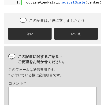
cubismViewMatrix.
adjustScale
(
centerX,
この記事はお役に立ちましたか？
はい
いいえ
この記事に関するご意見・
ご要望をお聞かせください。
このフォームは送信専用です。
*
が付いている欄は必須項目です。
コメント
*