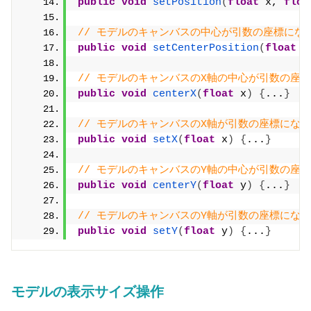
public
void
setPosition
(
float
 x, 
floa
// モデルのキャンバスの中心が引数の座標に
public
void
setCenterPosition
(
float
 x
// モデルのキャンバスのX軸の中心が引数の座
public
void
centerX
(
float
 x
)
{
...
}
// モデルのキャンバスのX軸が引数の座標にな
public
void
setX
(
float
 x
)
{
...
}
// モデルのキャンバスのY軸の中心が引数の座
public
void
centerY
(
float
 y
)
{
...
}
// モデルのキャンバスのY軸が引数の座標にな
public
void
setY
(
float
 y
)
{
...
}
モデルの表示サイズ操作