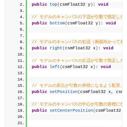
public
top
(
csmFloat32 y
)
: 
void
// モデルのキャンバスの下辺が引数で指定したY軸
public
bottom
(
csmFloat32 y
)
: 
void
// モデルのキャンバスの右辺（画面向かって右側）
public
right
(
csmFloat32 x
)
: 
void
// モデルのキャンバスの左辺が引数で指定したX軸
public
left
(
csmFloat32 x
)
: 
void
// モデルの原点が引数の座標になるよう配置。
public
setPosition
(
csmFloat32 x, csmF
// モデルのキャンバスの中心が引数の座標に
public
setCenterPosition
(
csmFloat32 x