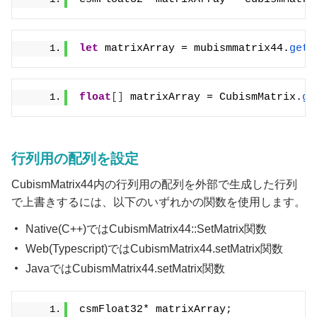
let
 matrixArray = mubismmatrix44.
getA
float
[]
 matrixArray = CubismMatrix.
ge
行列用の配列を設定
CubismMatrix44内の行列用の配列を外部で生成した行列
で上書きするには、以下のいずれかの関数を使用します。
Native(C++)ではCubismMatrix44::SetMatrix関数
Web(Typescript)ではCubismMatrix44.setMatrix関数
JavaではCubismMatrix44.setMatrix関数
csmFloat32* matrixArray;