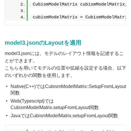
CubismModelMatrix cubismModelMatrix;
cubismModelMatrix = CubismModelMatrix
model3.jsonのLayoutを適用
model3.jsonには、モデルのレイアウト情報を記述するこ
とができます。
こちらを用いてモデルの位置や拡縮を設定する場合、以下
のいずれかの関数を使用します。
Native(C++)ではCubismModelMatrix::SetupFromLayout
関数
Web(Typescript)では
CubismModelMatrix.setupFromLayout関数
JavaではCubismModelMatrix.setupFromLayout関数