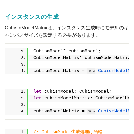
インスタンスの生成
CubismModelMatrixは、インスタンス生成時にモデルのキ
ャンバスサイズを設定する必要があります。
CubismModel* cubismModel;
CubismModelMatrix* cubismModelMatrix;
cubismModelMatrix = 
new
CubismModelMa
let
 cubismModel: CubismModel;
let
 cubismModelMatrix: CubismModelMat
cubismModelMatrix = 
new
CubismModelMa
// CubismModel生成処理は省略