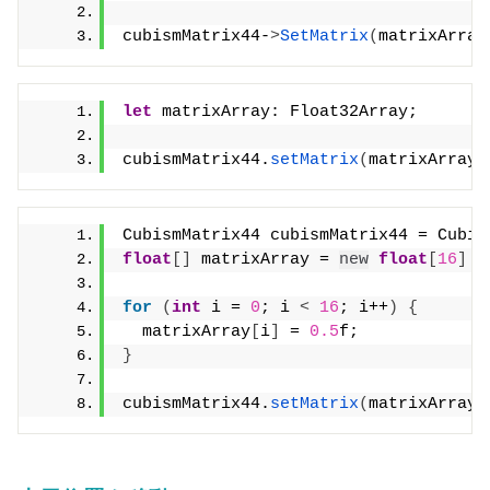
cubismMatrix44-
>
SetMatrix
(
matrixArray
let
 matrixArray: Float32Array;
cubismMatrix44.
setMatrix
(
matrixArray
)
CubismMatrix44 cubismMatrix44 = Cubis
float
[]
 matrixArray = 
new
float
[
16
]
for
(
int
 i = 
0
; i 
<
16
; i++
)
{
  matrixArray
[
i
]
 = 
0.5
f;
}
cubismMatrix44.
setMatrix
(
matrixArray
)