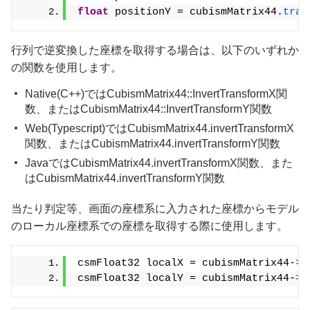
float
 positionY = cubismMatrix44.
tran
行列で逆変換した座標を取得する場合は、以下のいずれか
の関数を使用します。
Native(C++)ではCubismMatrix44::InvertTransformX関
数、またはCubismMatrix44::InvertTransformY関数
Web(Typescript)ではCubismMatrix44.invertTransformX
関数、またはCubismMatrix44.invertTransformY関数
JavaではCubismMatrix44.invertTransformX関数、また
はCubismMatrix44.invertTransformY関数
当たり判定等、画面の座標系に入力された座標からモデル
のローカル座標系での座標を取得する際に使用します。
csmFloat32 localX = cubismMatrix44-
>
I
csmFloat32 localY = cubismMatrix44-
>
I