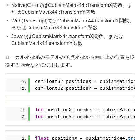
Native(C++)ではCubismMatrix44::TransformX関数、ま
たはCubismMatrix44::TransformY関数
Web(Typescript)ではCubismMatrix44.transformX関数、
またはCubismMatrix44.transformY関数
JavaではCubismMatrix44.transformX関数、または
CubismMatrix44.transformY関数
ローカル座標系のモデルの頂点座標から画面上の位置を取
得する場合などに使用します。
csmFloat32 positionX = cubismMatrix44
csmFloat32 positionY = cubismMatrix44
let
 positionX: number = cubismMatrix4
let
 positionY: number = cubismMatrix4
float
 positionX = cubismMatrix44.
tran