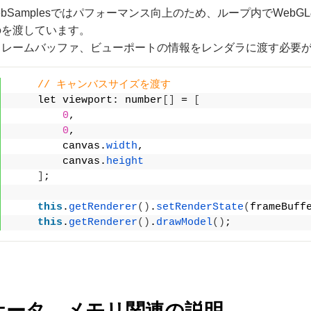
mWebSamplesではパフォーマンス向上のため、ループ内でW
のを渡しています。
フレームバッファ、ビューポートの情報をレンダラに渡す必要
// キャンバスサイズを渡す
    let viewport: number
[]
 = 
[
0
, 
0
, 
        canvas.
width
,
        canvas.
height
]
;
this
.
getRenderer
()
.
setRenderState
(
frameBuff
this
.
getRenderer
()
.
drawModel
()
;
ケータ、メモリ関連の説明