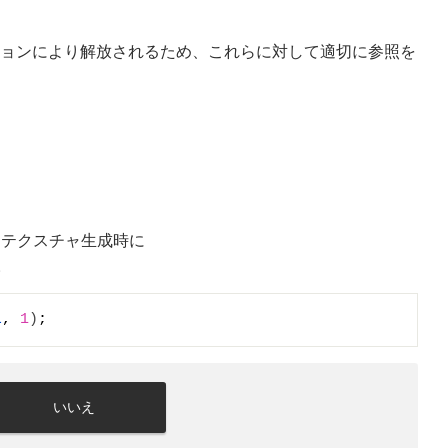
クションにより解放されるため、これらに対して適切に参照を
め、テクスチャ生成時に
。
L
, 
1
)
;
いいえ