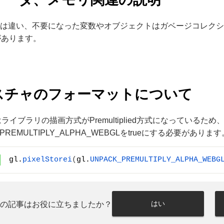
e版とは違い、不要になった変数やオブジェクトはガベージコレ
があります。
スチャのフォーマットについて
はライブラリの描画方式がPremultiplied方式になっているた
_PREMULTIPLY_ALPHA_WEBGLをtrueにする必要があります
gl.
pixelStorei
(
gl.
UNPACK_PREMULTIPLY_ALPHA_WEBG
はい
この記事はお役に立ちましたか？