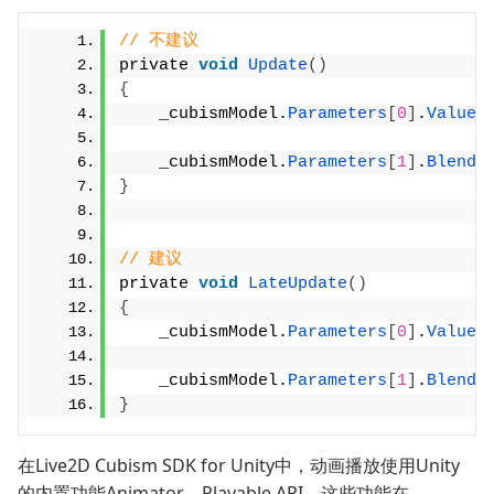
// 不建议
private 
void
Update
()
{
    _cubismModel.
Parameters
[
0
]
.
Value
 
    _cubismModel.
Parameters
[
1
]
.
BlendT
}
// 建议
private 
void
LateUpdate
()
{
    _cubismModel.
Parameters
[
0
]
.
Value
 
    _cubismModel.
Parameters
[
1
]
.
BlendT
}
在Live2D Cubism SDK for Unity中，动画播放使用Unity
的内置功能Animator、Playable API，这些功能在