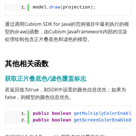
model.
draw
(
projection
)
;
通过调用Cubism SDK for Java的范例项目中最初执行的模
型的draw()函数，由Cubism JavaFramework内部的渲染
处理绘制包含正片叠底色和滤色的模型。
其他相关函数
获取正片叠底色/滤色覆盖标志
若返回值为true，则SDK中设置的颜色信息优先；如果为
false，则模型的颜色信息优先。
public
boolean
getMultiplyColorEnable
public
boolean
getScreenColorEnabled
(