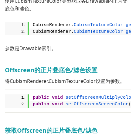
使用CubismTextureColor类型获取各Drawable的正片叠
底色和滤色。
CubismRenderer.
CubismTextureColor
get
CubismRenderer.
CubismTextureColor
get
参数是Drawable索引。
Offscreen的正片叠底色/滤色设置
将CubismRenderer.CubismTextureColor设置为参数。
public
void
setOffscreenMultiplyColor
public
void
setOffscreenScreenColor
(
i
获取Offscreen的正片叠底色/滤色