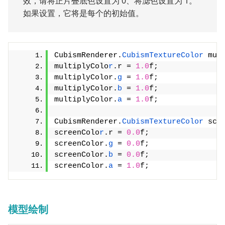
效，请将正片叠底色设置为 0、将滤色设置为 1。
如果设置，它将是每个的初始值。
CubismRenderer.
CubismTextureColor
 mul
multiplyColo
r
.r = 
1.0
f;
multiplyColor.
g
 = 
1.0
f;
multiplyColor.
b
 = 
1.0
f;
multiplyColor.
a
 = 
1.0
f;
CubismRenderer.
CubismTextureColor
 scr
screenColo
r
.r = 
0.0
f;
screenColor.
g
 = 
0.0
f;
screenColor.
b
 = 
0.0
f;
screenColor.
a
 = 
1.0
f;
模型绘制