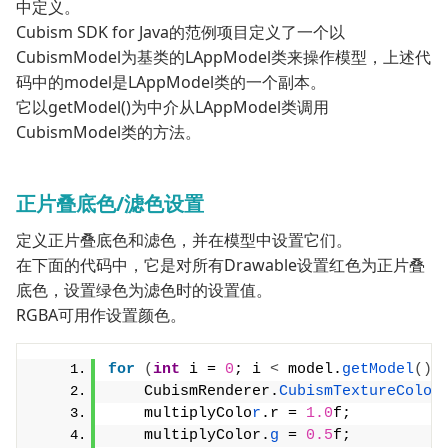
中定义。
Cubism SDK for Java的范例项目定义了一个以
CubismModel为基类的LAppModel类来操作模型，上述代
码中的model是LAppModel类的一个副本。
它以getModel()为中介从LAppModel类调用
CubismModel类的方法。
正片叠底色/滤色设置
定义正片叠底色和滤色，并在模型中设置它们。
在下面的代码中，它是对所有Drawable设置红色为正片叠
底色，设置绿色为滤色时的设置值。
RGBA可用作设置颜色。
for
(
int
 i = 
0
; i 
<
 model.
getModel
()
.
    CubismRenderer.
CubismTextureColor
    multiplyColo
r
.r = 
1.0
f;
    multiplyColor.
g
 = 
0.5
f;