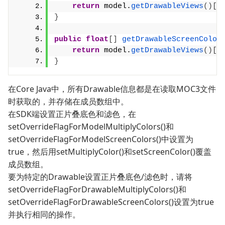
return
 model.
getDrawableViews
()[
d
}
public
float
[]
getDrawableScreenColor
return
 model.
getDrawableViews
()[
d
}
在Core Java中，所有Drawable信息都是在读取MOC3文件
时获取的，并存储在成员数组中。
在SDK端设置正片叠底色和滤色，在
setOverrideFlagForModelMultiplyColors()和
setOverrideFlagForModelScreenColors()中设置为
true，然后用setMultiplyColor()和setScreenColor()覆盖
成员数组。
要为特定的Drawable设置正片叠底色/滤色时，请将
setOverrideFlagForDrawableMultiplyColors()和
setOverrideFlagForDrawableScreenColors()设置为true
并执行相同的操作。