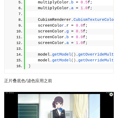
    multiplyColor.
b
 = 
0.5
f;
    multiplyColor.
a
 = 
1.0
f;
    CubismRenderer.
CubismTextureColor
    screenColo
r
.r = 
0.0
f;
    screenColor.
g
 = 
0.5
f;
    screenColor.
b
 = 
0.0
f;
    screenColor.
a
 = 
1.0
f;
    model.
getModel
()
.
getOverrideMulti
    model.
getModel
()
.
getOverrideMulti
}
正片叠底色/滤色应用之前