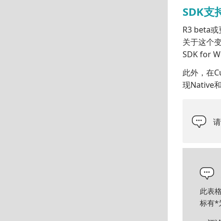
SDK支
R3 beta
关于这个变更，
SDK for 
此外，在Cub
现Nativ
此表
标有
*