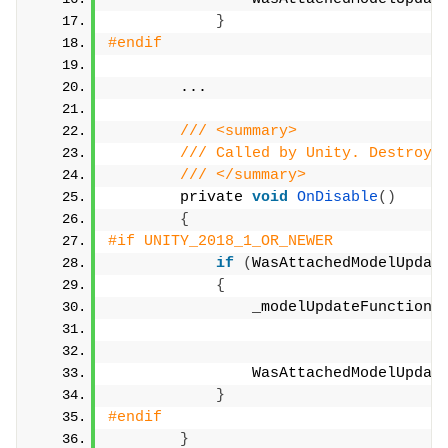
}
#endif
        ...
/// <summary>
/// Called by Unity. Destroys
/// </summary>
        private 
void
OnDisable
()
{
#if UNITY_2018_1_OR_NEWER
if
(
WasAttachedModelUpdat
{
                _modelUpdateFunctions
                WasAttachedModelUpdat
}
#endif
}