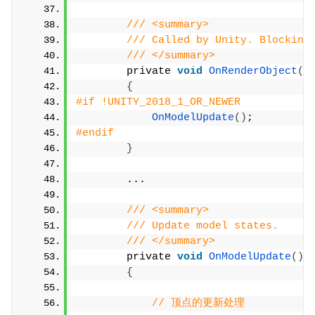
/// <summary>
/// Called by Unity. Blocking
/// </summary>
        private 
void
OnRenderObject
()
{
#if !UNITY_2018_1_OR_NEWER
OnModelUpdate
()
;
#endif
}
        ...
/// <summary>
/// Update model states.
/// </summary>
        private 
void
OnModelUpdate
()
{
// 顶点的更新处理