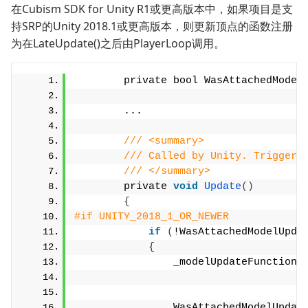
在Cubism SDK for Unity R1或更高版本中，如果项目是支
持SRP的Unity 2018.1或更高版本，则更新顶点的函数注册
为在LateUpdate()之后由PlayerLoop调用。
        private bool WasAttachedModel
        ...
/// <summary>
/// Called by Unity. Triggers
/// </summary>
        private 
void
Update
()
{
#if UNITY_2018_1_OR_NEWER
if
(
!WasAttachedModelUpda
{
                _modelUpdateFunctions
                WasAttachedModelUpdat