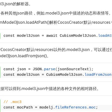
l3.json的解析器。
种其他json路径，例如.model3.json中描述的动态和表情等
Model3Json.loadAtPath()解析CocosCreator默认resources
const model3Json = await CubismModel3Json.
loadAt
ocosCreator默认resources以外的.model3.json，可
del3Json.loadFromJson()。
const json = JSON.
parse
(
jsonSourceText
)
;
const model3Json = CubismModel3Json.
loadFromJson
据可以得到.model3.json中描述的各种文件的相对路径。
// .moc3
const mocPath = modelj.
fileReferences
.
moc
;