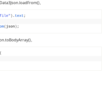
ta3Json.loadFrom()。
file"
)
.
text
;
om
(
json
)
;
toBodyArray()。
(