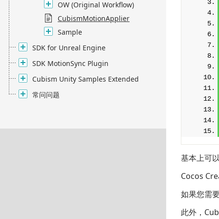
OW (Original Workflow)
CubismMotionApplier
Sample
SDK for Unreal Engine
SDK MotionSync Plugin
Cubism Unity Samples Extended
常问问题
基本上可以得
Cocos C
如果您需要
此外，Cubi