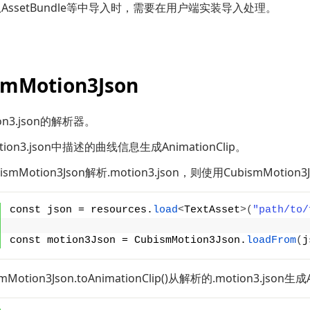
AssetBundle等中导入时，需要在用户端实装导入处理。
smMotion3Json
on3.json的解析器。
ion3.json中描述的曲线信息生成AnimationClip。
mMotion3Json解析.motion3.json，则使用CubismMotion3Js
const json = resources.
load
<
TextAsset
>(
"path/to/
const motion3Json = CubismMotion3Json.
loadFrom
(
j
Motion3Json.toAnimationClip()从解析的.motion3.json生成A