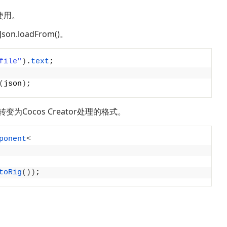
中使用。
son.loadFrom()。
file"
)
.
text
;
(
json
)
;
son转变为Cocos Creator处理的格式。
ponent
<
toRig
())
;