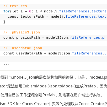
// textures
for
(
let i = 
0
; i 
<
 modelj.
fileReferences
.
texture
  const texturePath = modelj.
fileReferences
.
text
}
// .physics3.json
const physicsPath = model3Json.
fileReferences
.
ph
// .userdata3.json
const userdataPath = model3Json.
fileReferences
.
u
...
到与.model3.json的层次结构相同的路径，但是，.model
reator无法使用CubismModel3Json.toModel()生成Prefab，
使用自己的工作流程创建Prefab，则需要在用户端进行实装。
sm SDK for Cocos Creator中实装的处理以从Cocos Cre