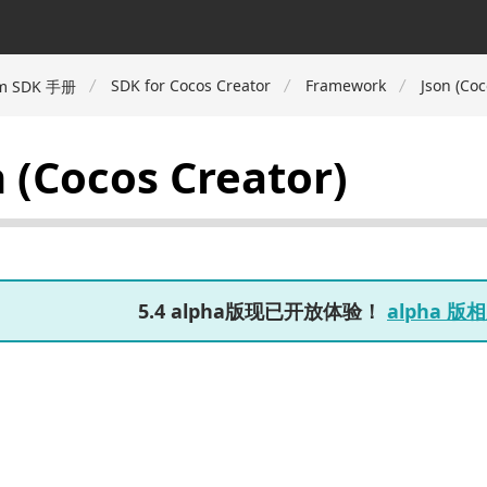
SDK for Cocos Creator
Framework
Json (Coc
m SDK 手册
n (Cocos Creator)
5.4 alpha版现已开放体验！
alpha 