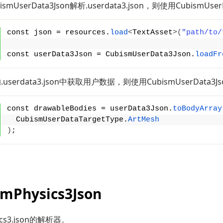
mUserData3Json解析.userdata3.json，则使用CubismUserDa
const json = resources.
load
<
TextAsset
>(
"path/to/
const userData3Json = CubismUserData3Json.
loadFr
serdata3.json中获取用户数据，则使用CubismUserData3Json.
const drawableBodies = userData3Json.
toBodyArray
  CubismUserDataTargetType.
ArtMesh
)
;
smPhysics3Json
ics3.json的解析器。