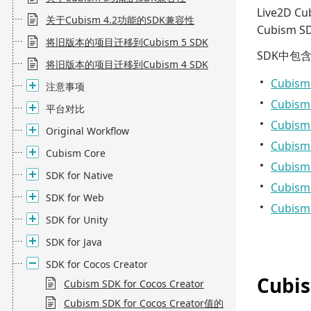
Live2D
关于Cubism 4.2功能的SDK兼容性
Cubism 
将旧版本的项目迁移到Cubism 5 SDK
SDK中
将旧版本的项目迁移到Cubism 4 SDK
Cubism
注意事项
Cubism
平台对比
Cubism
Original Workflow
Cubism
Cubism Core
Cubism
SDK for Native
Cubism
SDK for Web
Cubism
SDK for Unity
SDK for Java
SDK for Cocos Creator
Cubi
Cubism SDK for Cocos Creator
Cubism SDK for Cocos Creator值的