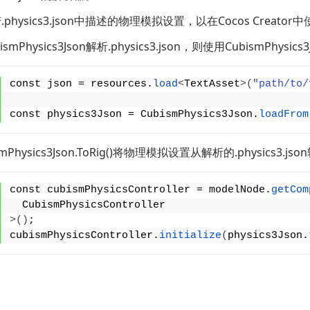
physics3.json中描述的物理模拟设置，以在Cocos Creator
mPhysics3Json解析.physics3.json，则使用CubismPhysics3J
const json = resources.
load
<
TextAsset
>(
"path/to/
const physics3Json = CubismPhysics3Json.
loadFrom
mPhysics3Json.ToRig()将物理模拟设置从解析的.physics3.j
const cubismPhysicsController = modelNode.
getCom
  CubismPhysicsController
>()
;
cubismPhysicsController.
initialize
(
physics3Json.