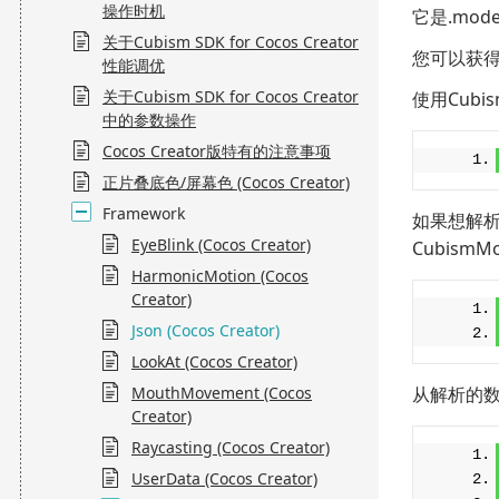
操作时机
它是.mode
关于Cubism SDK for Cocos Creator
您可以获得各
性能调优
关于Cubism SDK for Cocos Creator
使用Cubism
中的参数操作
Cocos Creator版特有的注意事项
正片叠底色/屏幕色 (Cocos Creator)
Framework
如果想解析C
EyeBlink (Cocos Creator)
CubismMo
HarmonicMotion (Cocos
Creator)
Json (Cocos Creator)
LookAt (Cocos Creator)
MouthMovement (Cocos
从解析的数
Creator)
Raycasting (Cocos Creator)
UserData (Cocos Creator)