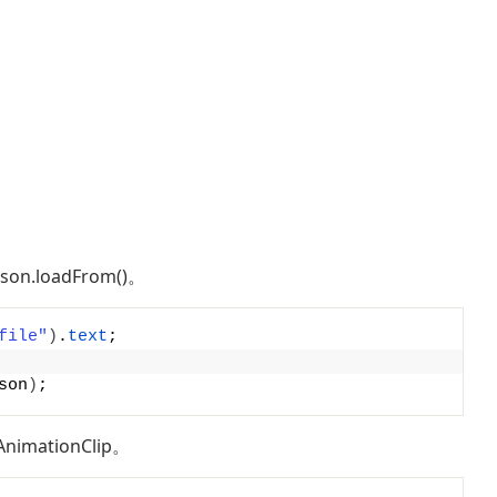
on.loadFrom()。
file"
)
.
text
;
son
)
;
nimationClip。