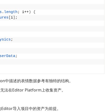
s
.
length
; i++
)
{
ures
[
i
]
;
ysics
;
serData
;
3.json中描述的表情数据参考有独特的结构。
因为无法在Editor Platform上收集资产。
ator的Editor导入项目中的资产为前提。