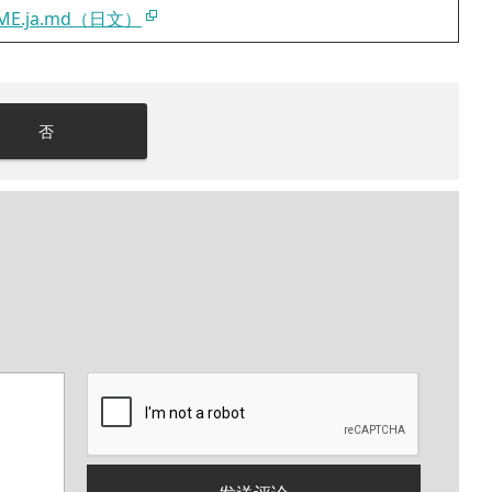
ME.ja.md（日文）
否