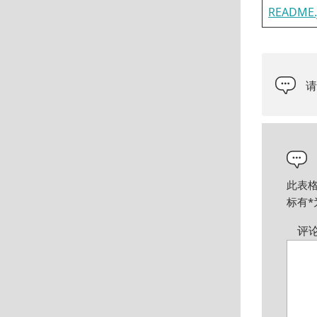
README
此表
标有
*
评