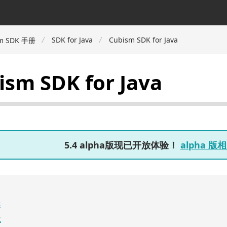
SDK for Java
Cubism SDK for Java
m SDK 手册
ism SDK for Java
5.4 alpha版现已开放体验！
alpha 
述
载