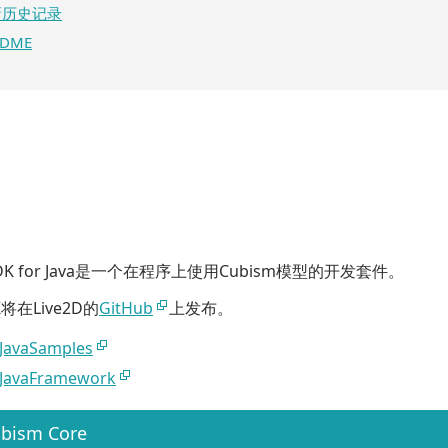
新历史记录
ADME
 SDK for Java是一个在程序上使用Cubism模型的开发套件。
将在Live2D的
GitHub
上发布。
JavaSamples
JavaFramework
ism Core