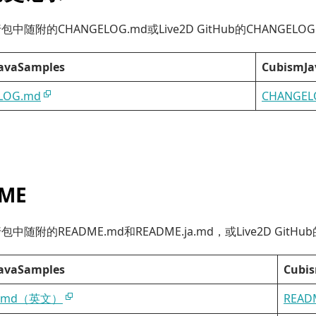
中随附的CHANGELOG.md或Live2D GitHub的CHANGELOG
avaSamples
CubismJ
LOG.md
CHANGEL
ME
随附的README.md和README.ja.md，或Live2D GitHub
avaSamples
Cubi
E.md（英文）
REA