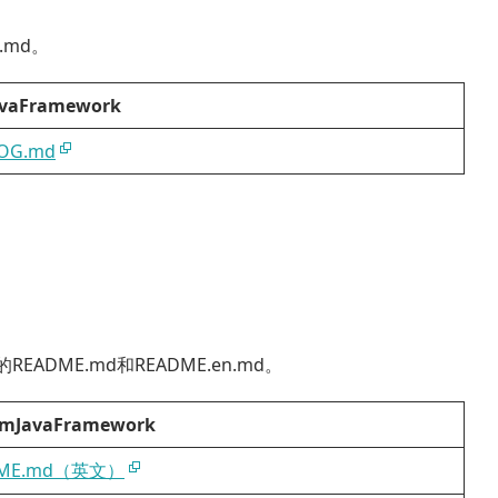
.md。
avaFramework
OG.md
的README.md和README.en.md。
smJavaFramework
DME.md（英文）