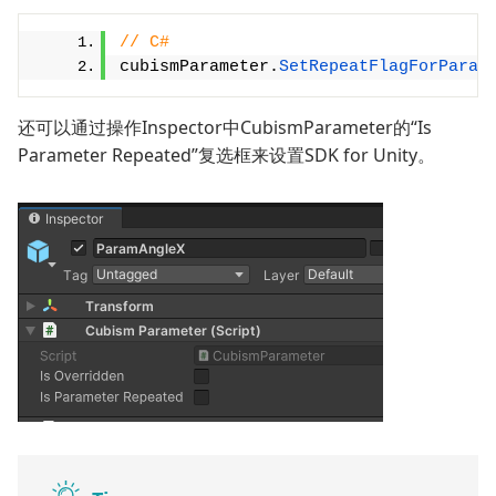
// C#
cubismParameter.
SetRepeatFlagForParam
还可以通过操作Inspector中CubismParameter的“Is
Parameter Repeated”复选框来设置SDK for Unity。