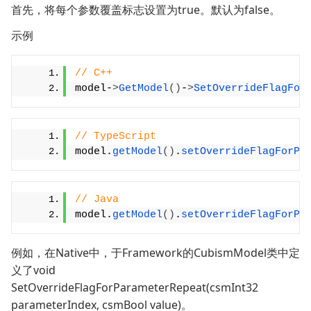
首先，将每个参数覆盖标志设置为true。默认为false。
示例
// C++
model-
>
GetModel
()
-
>
SetOverrideFlagFor
// TypeScript
model.
getModel
(
)
.
setOverrideFlagForPa
// Java
model.
getModel
()
.
setOverrideFlagForPa
例如，在Native中，于Framework的CubismModel类中定
义了void
SetOverrideFlagForParameterRepeat(csmInt32
parameterIndex, csmBool value)。