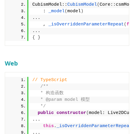
CubismModel::
CubismModel
(
Core::csmMod
    : 
_model
(
model
)
...
    , 
_isOverriddenParameterRepeat
(
fa
...
{
}
Web
// TypeScript
/**
   * 构造函数
   * @param model 模型
   */
public
constructor
(
model: Live2DCub
...
this
.
_isOverriddenParameterRepeat
...