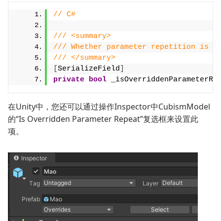
// C#
/// <summary>
/// Whether parameter repetition is p
/// </summary>
[
SerializeField
]
private
bool
 _isOverriddenParameterRe
在Unity中，您还可以通过操作Inspector中CubismModel
的“Is Overridden Parameter Repeat”复选框来设置此
项。