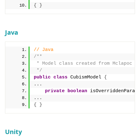
{
}
Java
// Java
/**
 * Model class created from Mclapoc d
 */
public
class
 CubismModel 
{
...
private
boolean
 isOverriddenParam
...
{
}
Unity