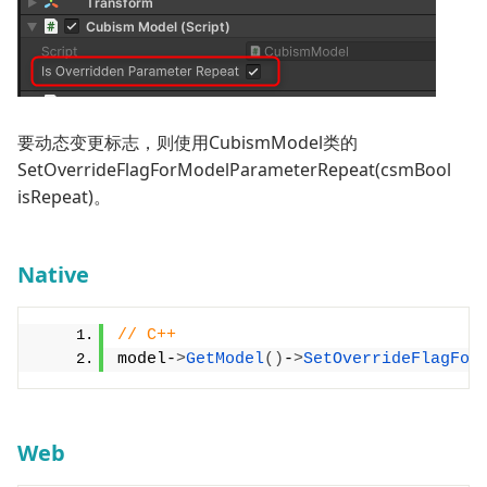
要动态变更标志，则使用CubismModel类的
SetOverrideFlagForModelParameterRepeat(csmBool
isRepeat)。
Native
// C++
model-
>
GetModel
()
-
>
SetOverrideFlagFor
Web