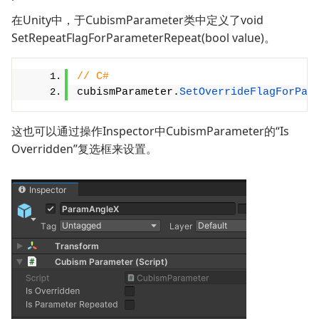
在Unity中，于CubismParameter类中定义了void
SetRepeatFlagForParameterRepeat(bool value)。
// C#
cubismParameter.
SetOverrideFlagForPar
这也可以通过操作Inspector中CubismParameter的“Is
Overridden”复选框来设置。