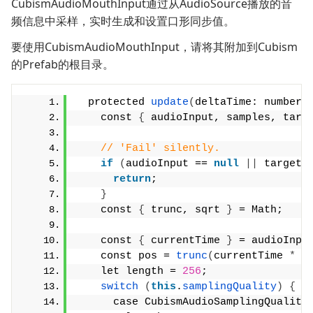
CubismAudioMouthInput通过从AudioSource播放的音
频信息中采样，实时生成和设置口形同步值。
要使用CubismAudioMouthInput，请将其附加到Cubism
的Prefab的根目录。
  protected 
update
(
deltaTime: number
)
    const 
{
 audioInput, samples, targ
// 'Fail' silently.
if
(
audioInput == 
null
||
 target 
return
;
}
    const 
{
 trunc, sqrt 
}
 = Math;
    const 
{
 currentTime 
}
 = audioInpu
    const pos = 
trunc
(
currentTime 
*
t
    let length = 
256
;
switch
(
this
.
samplingQuality
)
{
      case CubismAudioSamplingQuality