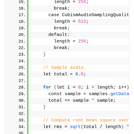
        length = 
256
;
        break;
      case CubismAudioSamplingQuality
        length = 
512
;
        break;
      default:
        length = 
256
;
        break;
}
// Sample audio.
    let total = 
0
.
0
;
for
(
let i = 
0
; i 
<
 length; i++
)
      const sample = samples.
getData
(
      total += sample 
*
 sample;
}
// Compute root mean square over 
    let rms = 
sqrt
(
total / length
)
*
 