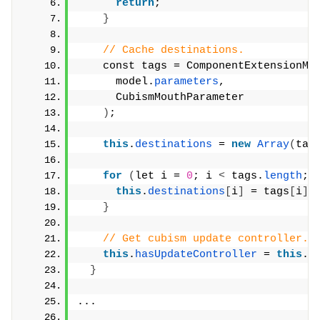
return
;
}
// Cache destinations.
    const tags = ComponentExtensionMe
      model.
parameters
,
      CubismMouthParameter
)
;
this
.
destinations
 = 
new
Array
(
tag
for
(
let i = 
0
; i 
<
 tags.
length
; 
this
.
destinations
[
i
]
 = tags
[
i
]
.
}
// Get cubism update controller.
this
.
hasUpdateController
 = 
this
.
g
}
...