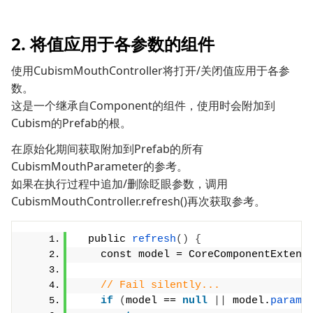
2. 将值应用于各参数的组件
使用CubismMouthController将打开/关闭值应用于各参
数。
这是一个继承自Component的组件，使用时会附加到
Cubism的Prefab的根。
在原始化期间获取附加到Prefab的所有
CubismMouthParameter的参考。
如果在执行过程中追加/删除眨眼参数，调用
CubismMouthController.refresh()再次获取参考。
  public 
refresh
()
{
    const model = CoreComponentExtens
// Fail silently...
if
(
model == 
null
||
 model.
parame