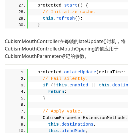
  protected 
start
()
{
// Initialize cache.
this
.
refresh
()
;
}
CubismMouthController在每帧的lateUpdate()时机，将
CubismMouthController.MouthOpening的值应用于
CubismMouthParameter标记的参数。
  protected 
onLateUpdate
(
deltaTime: n
// Fail silently.
if
(
!
this
.
enabled
||
this
.
destina
return
;
}
// Apply value.
    CubismParameterExtensionMethods.
b
this
.
destinations
,
this
.
blendMode
,