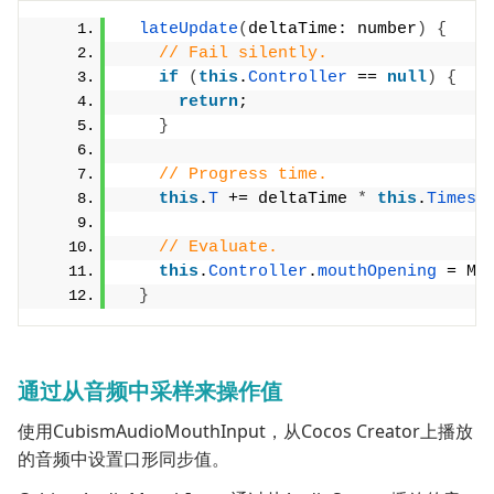
lateUpdate
(
deltaTime: number
)
{
// Fail silently.
if
(
this
.
Controller
 == 
null
)
{
return
;
}
// Progress time.
this
.
T
 += deltaTime 
*
this
.
Timesc
// Evaluate.
this
.
Controller
.
mouthOpening
 = Ma
}
通过从音频中采样来操作值
使用CubismAudioMouthInput，从Cocos Creator上播放
的音频中设置口形同步值。