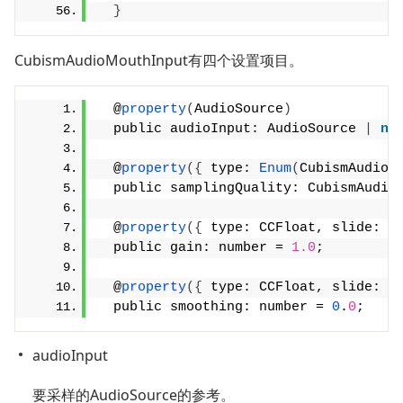
}
CubismAudioMouthInput有四个设置项目。
  @
property
(
AudioSource
)
  public audioInput: AudioSource 
|
nu
  @
property
({
 type: 
Enum
(
CubismAudioS
  public samplingQuality: CubismAudio
  @
property
({
 type: CCFloat, slide: 
t
  public gain: number = 
1.0
;
  @
property
({
 type: CCFloat, slide: 
t
  public smoothing: number = 
0
.
0
;
audioInput
要采样的AudioSource的参考。