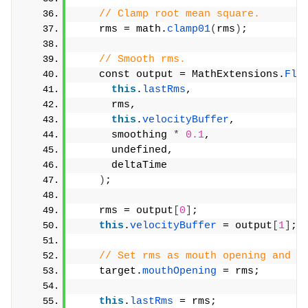
// Clamp root mean square.
    rms = math.
clamp01
(
rms
)
;
// Smooth rms.
    const output = MathExtensions.
Flo
this
.
lastRms
,
      rms,
this
.
velocityBuffer
,
      smoothing 
*
0.1
,
      undefined,
      deltaTime
)
;
    rms = output
[
0
]
;
this
.
velocityBuffer
 = output
[
1
]
;
// Set rms as mouth opening and s
    target.
mouthOpening
 = rms;
this
.
lastRms
 = rms;