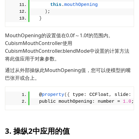
this
.
mouthOpening
)
;
}
MouthOpening的设置值在0.0f～1.0f的范围内。
CubismMouthController使用
CubismMouthController.blendMode中设置的计算方法
将此值应用于对象参数。
通过从外部操纵此MouthOpening值，您可以使模型的嘴
巴张开或合上。
  @
property
({
 type: CCFloat, slide: 
t
  public mouthOpening: number = 
1.0
;
3. 操纵2中应用的值