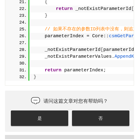
{
return
 _notExistParameterId
[
p
}
// 如果不存在的参数ID列表中没有，则追
    parameterIndex = Core::
csmGetPara
    _notExistParameterId
[
parameterId
]
    _notExistParameterValues.
AppendKe
return
 parameterIndex;
}
请问这篇文章对您有帮助吗？
是
否