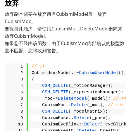
放弃
放弃副本需要在放弃所有CubismlModel后，放弃
CubismMoc。
要保持此顺序，请使用CubismMoc::DeleteModel删除来
放弃CubismModel。
如果您不经由该函数，由于CubismMoc内部确认的模型数
量不匹配，您将收到警告。
// C++
CubismUserModel::~
CubismUserModel
()
{
CSM_DELETE
(
_motionManager
)
;
CSM_DELETE
(
_expressionManager
)
;
    _moc-
>
DeleteModel
(
_model
)
; 
// <<<
    CubismMoc::
Delete
(
_moc
)
; 
// <<<
CSM_DELETE
(
_modelMatrix
)
;
    CubismPose::
Delete
(
_pose
)
;
    CubismEyeBlink::
Delete
(
_eyeBlink
)
    CubismBreath::
Delete
(
_breath
)
;