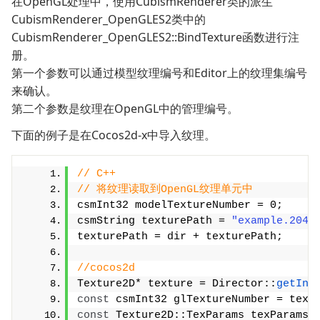
在OpenGL处理中，使用CubismRenderer类的派生
CubismRenderer_OpenGLES2类中的
CubismRenderer_OpenGLES2::BindTexture函数进行注
册。
第一个参数可以通过模型纹理编号和Editor上的纹理集编号
来确认。
第二个参数是纹理在OpenGL中的管理编号。
下面的例子是在Cocos2d-x中导入纹理。
// C++
// 将纹理读取到OpenGL纹理单元中
csmInt32 modelTextureNumber = 0;
csmString texturePath = 
"example.2048
texturePath = dir + texturePath;
//cocos2d
Texture2D* texture = Director::
getIns
const
 csmInt32 glTextureNumber = text
const
 Texture2D::TexParams texParams 