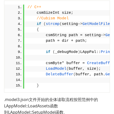
// C++
    csmSizeInt size;
//Cubism Model
if
(
strcmp
(
setting-
>
GetModelFileN
{
        csmString path = setting-
>
Get
        path = dir + path;
if
(
_debugMode
)
LAppPal::
Print
        csmByte* buffer = 
CreateBuffe
LoadModel
(
buffer, size
)
;
DeleteBuffer
(
buffer, path.
Get
}
.model3.json文件开始的全体读取流程按照范例中的
LAppModel::LoadAssets函数
到LAppModel::SetupModel函数、