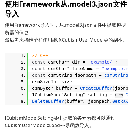
使用Framework从.model3.json文件
导入
使用Framework导入时，从.model3.json文件中提取模型
所需的信息，
然后考虑将维护和使用继承CubismUserModel类的副本。
// C++
const
 csmChar* dir = 
"example/"
;
const
 csmChar* fileName = 
"example.mo
const
 csmString jsonpath = 
csmString
(
csmSizeInt size;
csmByte* buffer = 
CreateBuffer
(
jsonpa
ICubismModelSetting* setting = 
new
Cu
DeleteBuffer
(
buffer, jsonpath.
GetRawS
ICubismModelSetting类中提取的各元素都可以通过
CubismUserModel::Load~~系函数导入。