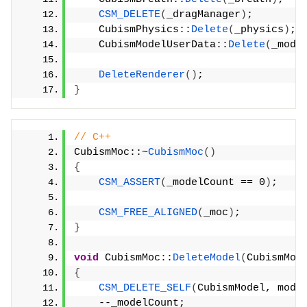
CSM_DELETE
(
_dragManager
)
;
    CubismPhysics::
Delete
(
_physics
)
;
    CubismModelUserData::
Delete
(
_mode
DeleteRenderer
()
;
}
// C++
CubismMoc::~
CubismMoc
()
{
CSM_ASSERT
(
_modelCount == 0
)
;
CSM_FREE_ALIGNED
(
_moc
)
;
}
void
 CubismMoc::
DeleteModel
(
CubismMod
{
CSM_DELETE_SELF
(
CubismModel, mode
    --_modelCount;