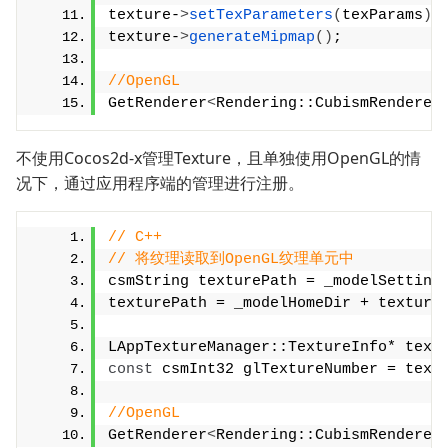
texture-
>
setTexParameters
(
texParams
)
;
texture-
>
generateMipmap
()
;
//OpenGL
GetRenderer
<
Rendering::CubismRenderer
不使用Cocos2d-x管理Texture，且单独使用OpenGL的情
况下，通过应用程序端的管理进行注册。
// C++
// 将纹理读取到OpenGL纹理单元中
csmString texturePath = _modelSetting
texturePath = _modelHomeDir + texture
LAppTextureManager::TextureInfo* text
const
 csmInt32 glTextureNumber = text
//OpenGL
GetRenderer
<
Rendering::CubismRenderer