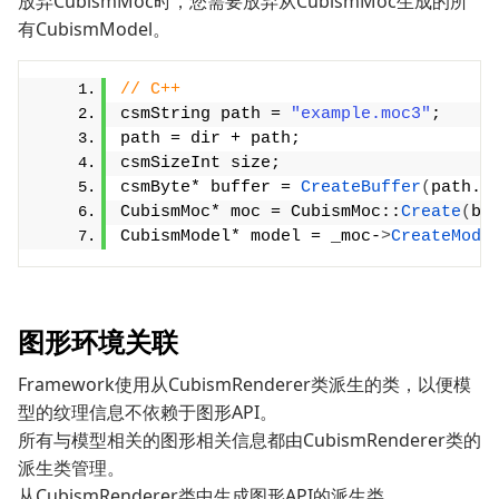
放弃CubismMoc时，您需要放弃从CubismMoc生成的所
有CubismModel。
// C++
csmString path = 
"example.moc3"
;
path = dir + path;
csmSizeInt size;
csmByte* buffer = 
CreateBuffer
(
path.
G
CubismMoc* moc = CubismMoc::
Create
(
bu
CubismModel* model = _moc-
>
CreateMode
图形环境关联
Framework使用从CubismRenderer类派生的类，以便模
型的纹理信息不依赖于图形API。
所有与模型相关的图形相关信息都由CubismRenderer类的
派生类管理。
从CubismRenderer类中生成图形API的派生类，