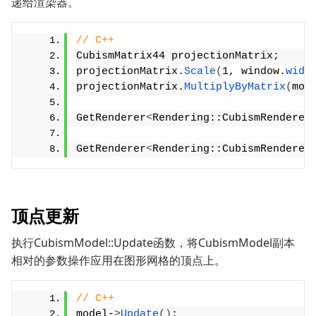
递给渲染器。
// C++
CubismMatrix44 projectionMatrix;
projectionMatrix.
Scale
(
1, window.
widt
projectionMatrix.
MultiplyByMatrix
(
mod
GetRenderer
<
Rendering::CubismRenderer
GetRenderer
<
Rendering::CubismRenderer
顶点更新
执行CubismModel::Update函数，将CubismModel副本
相对的参数操作应用在图形网格的顶点上。
// C++
model-
>
Update
()
;