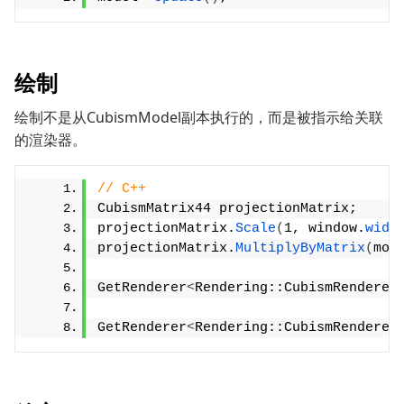
绘制
绘制不是从CubismModel副本执行的，而是被指示给关联
的渲染器。
// C++
CubismMatrix44 projectionMatrix;
projectionMatrix.
Scale
(
1, window.
widt
projectionMatrix.
MultiplyByMatrix
(
mod
GetRenderer
<
Rendering::CubismRenderer
GetRenderer
<
Rendering::CubismRenderer