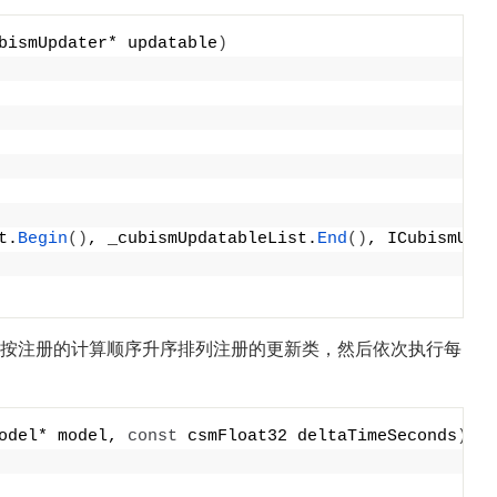
bismUpdater* updatable
)
t.
Begin
()
, _cubismUpdatableList.
End
()
, ICubismUpda
te()。调度器按注册的计算顺序升序排列注册的更新类，然后依次执行每
odel* model, 
const
 csmFloat32 deltaTimeSeconds
)