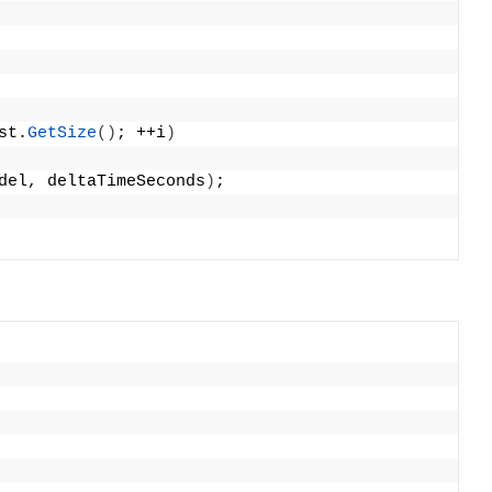
st.
GetSize
()
; ++i
)
del, deltaTimeSeconds
)
;