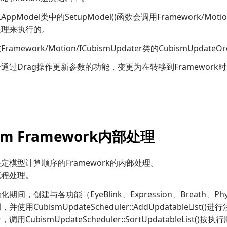
中LAppModel类中的SetupModel()函数会调用Framework
处理来执行的。
amework/Motion/ICubismUpdater类的CubismUpdate
通过Drag操作更新参数的功能，变更为在转移到Framewor
sm Framework内部处理
定模型计算顺序的Framework的内部处理。
流程处理。
间，创建与各功能（EyeBlink、Expression、Breath、Physi
使用CubismUpdateScheduler::AddUpdatableList()进
用CubismUpdateScheduler::SortUpdatableList