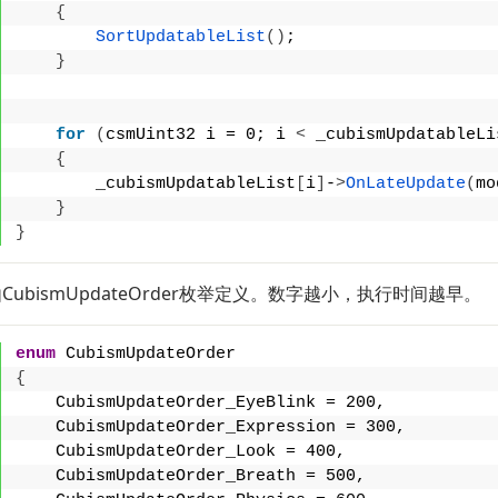
{
SortUpdatableList
()
;
}
for
(
csmUint32 i = 0; i 
<
 _cubismUpdatableLi
{
        _cubismUpdatableList
[
i
]
-
>
OnLateUpdate
(
mo
}
}
CubismUpdateOrder枚举定义。数字越小，执行时间越早。
enum
 CubismUpdateOrder
{
    CubismUpdateOrder_EyeBlink = 200,
    CubismUpdateOrder_Expression = 300,
    CubismUpdateOrder_Look = 400,
    CubismUpdateOrder_Breath = 500,