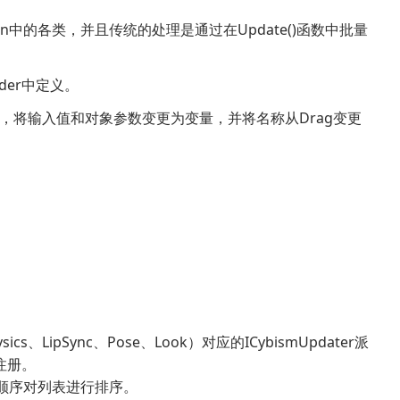
/Motion中的各类，并且传统的处理是通过在Update()函数中批量
Order中定义。
k时，将输入值和对象参数变更为变量，并将名称从Drag变更
cs、LipSync、Pose、Look）对应的ICybismUpdater派
行注册。
()按执行顺序对列表进行排序。