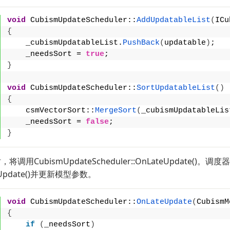
void
 CubismUpdateScheduler::
AddUpdatableList
(
ICu
{
    _cubismUpdatableList.
PushBack
(
updatable
)
;
    _needsSort = 
true
;
}
void
 CubismUpdateScheduler::
SortUpdatableList
()
{
    csmVectorSort::
MergeSort
(
_cubismUpdatableLis
    _needsSort = 
false
;
}
将调用CubismUpdateScheduler::OnLateUpda
eUpdate()并更新模型参数。
void
 CubismUpdateScheduler::
OnLateUpdate
(
CubismM
{
if
(
_needsSort
)