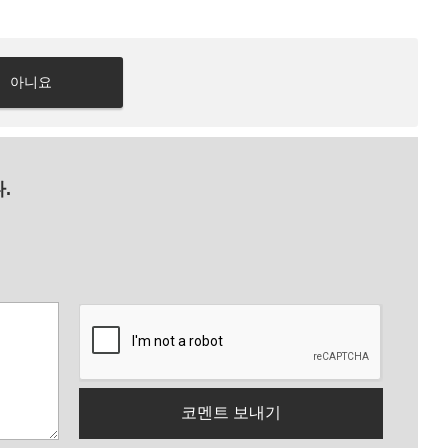
아니요
.