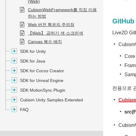
(Web)
CubismWebFramework를 직접 이용
하는 방법
GitH
Web 버전 특유의 주의점
Live2D 
【Web】 곱하기 색·스크린색
Canvas 복수 배치
Cubism
SDK for Unity
Core
SDK for Java
Fra
SDK for Cocos Creator
Samp
SDK for Unreal Engine
전용으로 관리
SDK MotionSync Plugin
Cubism Unity Samples Extended
Cubis
FAQ
src
Cubism