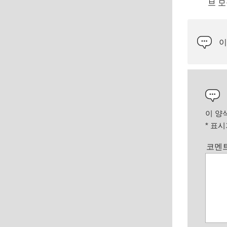
브 모
이
이 양
*
표시가
코멘