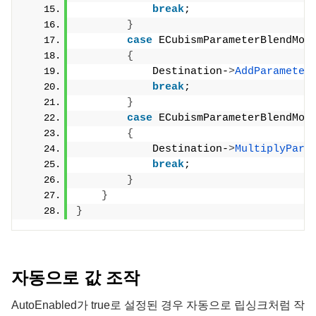
break
;
}
case
 ECubismParameterBlendMod
{
            Destination-
>
AddParameter
break
;
}
case
 ECubismParameterBlendMod
{
            Destination-
>
MultiplyPara
break
;
}
}
}
자동으로 값 조작
AutoEnabled
가 true로 설정된 경우 자동으로 립싱크처럼 작