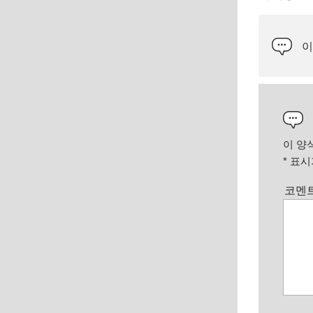
이
이 양
*
표시가
코멘