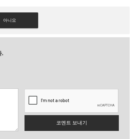
아니요
.