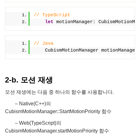
// TypeScript
let
 motionManager: CubismMotionMa
// Java
    CubismMotionManager motionManager
2-b. 모션 재생
모션 재생에는 다음 중 하나의 함수를 사용합니다.
– Native(C++)의
CubismMotionManager::StartMotionPriority 함수
– Web(TypeScript)의
CubismMotionManager.startMotionPriority 함수