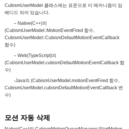
CubismUserModel 클래스에는 표준으로 이 메커니즘이 임
베디드 되어 있습니다.
– Native(C++)의
(CubismUserModel::MotionEventFired 함수,
CubismUserModel::CubismDefaultMotionEventCallback
함수)
– Web(TypeScript)의
(CubismUserModel.cubismDefaultMotionEventCallback 함
수)
-Java의 (CubismUserModel.motionEventFired 함수,
CubismUserModel.cubismDefaultMotionEventCallback 변
수)
모션 자동 삭제
Native(C++)의 CubismMotionQueueManager::StartMotion