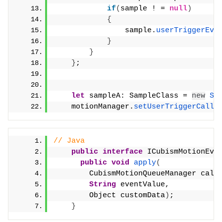
if
(
sample ! = 
null
)
{
                sample.
userTriggerEve
}
}
}
;
let
 sampleA: SampleClass = 
new
Sa
    motionManager.
setUserTriggerCallb
// Java
public
interface
 ICubismMotionEve
public
void
apply
(
        CubismMotionQueueManager call
String
 eventValue,
        Object customData
)
;
}