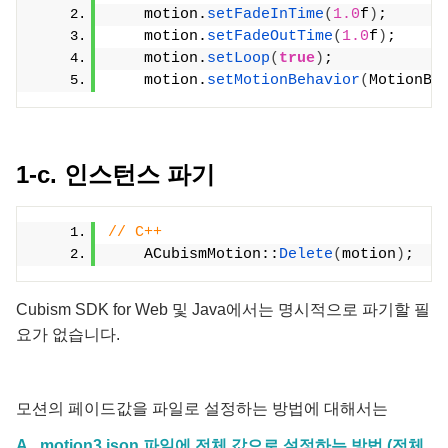
    motion.
setFadeInTime
(
1.0
f
)
;
    motion.
setFadeOutTime
(
1.0
f
)
;
    motion.
setLoop
(
true
)
;
    motion.
setMotionBehavior
(
MotionBe
1-c. 인스턴스 파기
// C++
    ACubismMotion::
Delete
(
motion
)
;
Cubism SDK for Web 및 Java에서는 명시적으로 파기할 필
요가 없습니다.
모션의 페이드값을 파일로 설정하는 방법에 대해서는
A, .motion3.json 파일에 전체 값으로 설정하는 방법 (전체