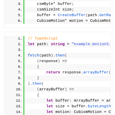
    csmByte* buffer;
    csmSizeInt size;
    buffer = 
CreateBuffer
(
path.
GetRaw
    CubismMotion* motion = CubismMoti
// TypeScript
let
 path: 
string
 = 
"example.motion3.j
fetch
(
path
)
.
then
(
(
response
)
=>
{
return
 response.
arrayBuffer
(
)
}
)
.
then
(
(
arrayBuffer
)
=>
{
let
 buffer: ArrayBuffer = arr
let
 size = buffer.
byteLength
;
let
 motion: CubismMotion = Cu