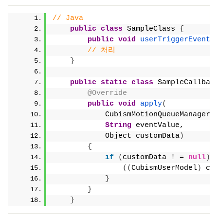
// Java
public
class
 SampleClass 
{
public
void
userTriggerEventF
// 처리
}
public
static
class
 SampleCallbac
@Override
public
void
apply
(
            CubismMotionQueueManager 
String
 eventValue,
            Object customData
)
{
if
(
customData ! = 
null
)
((
CubismUserModel
)
 cu
}
}
}