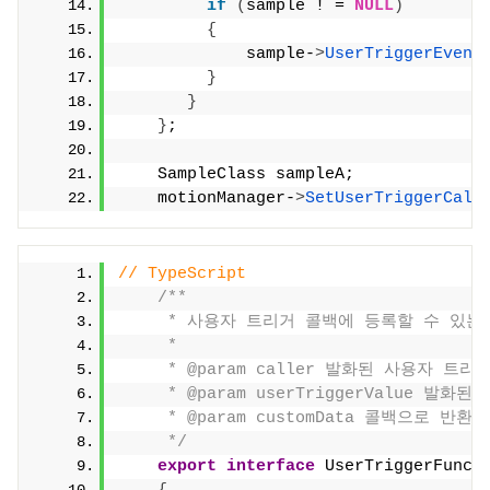
if
(
sample ! = 
NULL
)
{
             sample-
>
UserTriggerEvent
}
}
}
;
    SampleClass sampleA;
    motionManager-
>
SetUserTriggerCall
// TypeScript
/**
     * 사용자 트리거 콜백에 등록할 수 있는
     *
     * @param caller 발화된 사용자 트리거
     * @param userTriggerValue 
     * @param customData 콜백으로 
     */
export
interface
 UserTriggerFunct