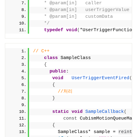
    * @param[in]   caller        
    * @param[in]   userTriggerV
    * @param[in]   customData  
    */
typedef
void
(
*UserTriggerFunction
// C++
class
 SampleClass
{
public
:
void
UserTriggerEventFired
(
c
{
//처리
}
static
void
SampleCallback
(
const
 CubismMotionQueueMan
{
         SampleClass* sample = 
reinte