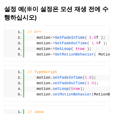
설정 예(※이 설정은 모션 재생 전에 수
행하십시오)
// C++
    motion-
>
SetFadeInTime
(
1.0
f 
)
;
    motion-
>
SetFadeOutTime
(
1.0
f 
)
;
    motion-
>
SetLoop
(
true
)
;
    motion-
>
SetMotionBehavior
(
 Motion
// TypeScript
    motion.
setFadeInTime
(
1.0
)
;
    motion.
setFadeOutTime
(
1.0
)
;
    motion.
setLoop
(
true
)
;
    motion.
setMotionBehavior
(
MotionBe
// Java