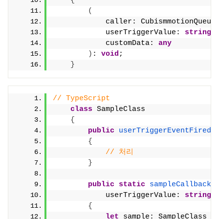
{
(
            caller: CubismmotionQueue
            userTriggerValue: 
string
,
            customData: 
any
)
: 
void
;
}
// TypeScript
class
 SampleClass
{
public
userTriggerEventFired
(
{
// 처리
}
public
static
sampleCallback
(
            userTriggerValue: 
string
,
{
let
 sample: SampleClass =