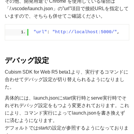
その他、開発用途で Chrome を使用している場合は
「/.vscode/launch.json」の”url”項目で接続URLを指定して
いますので、そちらも併せてご確認ください。
"url"
: 
"http://localhost:5000/"
,
デバッグ設定
Cubism SDK for Web R5 beta1より、実行するコマンドに
合わせてデバッグ設定が切り替えられるようになりまし
た。
具体的には、launch.jsonにstart実行時とserve実行時でそ
れぞれデバッグ設定をもつよう変更されております。これ
により、コマンド実行によってlaunch.jsonを書き換えず
に済むようになります。
デフォルトではstartの設定が参照するようになっておりま