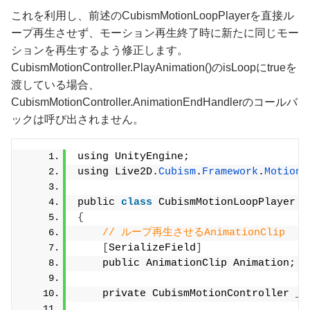
これを利用し、前述のCubismMotionLoopPlayerを直接ル
ープ再生させず、モーション再生終了時に新たに同じモー
ションを再生するよう修正します。
CubismMotionController.PlayAnimation()のisLoopにtrueを
渡している場合、
CubismMotionController.AnimationEndHandlerのコールバ
ックは呼び出されません。
using UnityEngine;
using Live2D.
Cubism
.
Framework
.
Motion
;
public 
class
 CubismMotionLoopPlayer 
:
{
// ループ再生させるAnimationClip
[
SerializeField
]
    public AnimationClip Animation;
    private CubismMotionController _m