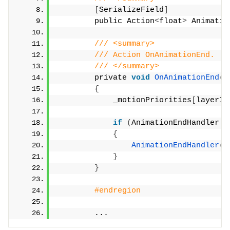
[
SerializeField
]
        public Action
<
float
>
 Animatio
/// <summary>
/// Action OnAnimationEnd.
/// </summary>
        private 
void
OnAnimationEnd
(
i
{
            _motionPriorities
[
layerIn
if
(
AnimationEndHandler !
{
AnimationEndHandler
(
i
}
}
#endregion
        ...