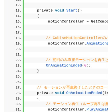
    private 
void
Start
()
{
        _motionController = GetCompon
// CubismMotionControll
        _motionController.
AnimationEn
// 初回のみ直接モーションを再生さ
OnAnimationEnded
(
0
)
;
}
// モーションが再生終了したときのコール
    private 
void
OnAnimationEnded
(
int
{
// モーション再生（ループ再生は無
        _motionController.
PlayAnimati