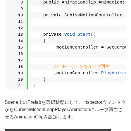
    public AnimationClip Animation;
    private CubismMotionController _m
    private 
void
Start
()
{
        _motionController = GetCompon
// モーションをループ再生
        _motionController.
PlayAnimati
}
}
Scene上のPrefabを選択状態にして、Inspectorウィンドウ
からCubismMotionLoopPlayer.Animationにループ再生さ
せるAnimationClipを設定します。