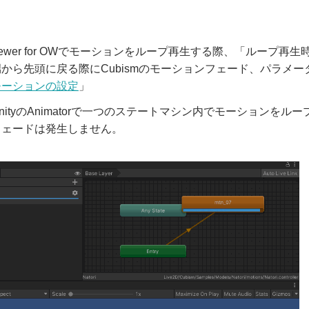
m Viewer for OWでモーションをループ再生する際、「ル
から先頭に戻る際にCubismのモーションフェード、パラメ
モーションの設定
」
nityのAnimatorで一つのステートマシン内でモーションをルー
フェードは発生しません。