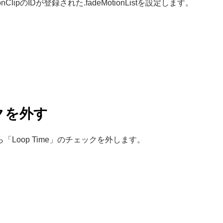
tionClipのIDが登録された.fadeMotionListを設定します。
ェックを外す
から「Loop Time」のチェックを外します。