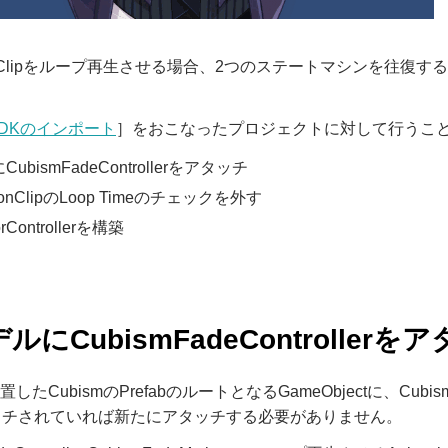
tionClipをループ再生させる場合、2つのステートマシンを
。
SDKのインポート
］をおこなったプロジェクトに対して行うこ
ubismFadeControllerをアタッチ
tionClipのLoop Timeのチェックを外す
orControllerを構築
デルにCubismFadeControllerを
置したCubismのPrefabのルートとなるGameObjectに、Cubis
ッチされていれば新たにアタッチする必要がありません。