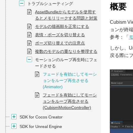
トラブルシューティング
概要
AssetBundleからモデルを使用す
るとメモリリークする問題と対策
Cubis
モデルの描画順を正常にする
ョンが終端
表情・ポーズを切り替える
参考：「
ポーズ切り替えでの注意点
しかし、U
複数のモデルの重なりを整理する
戻る際に
モーションのループ再生時にフェ
ードさせる
フェードを有効にしてモーシ
ョンをループ再生させる
(Animator)
フェードを有効にしてモーシ
ョンをループ再生させる
(CubismMotionController)
SDK for Cocos Creator
SDK for Unreal Engine