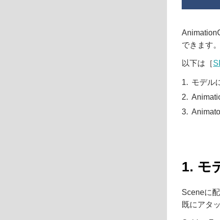
Anima
できます
以下は［
モデルにC
Anima
Animat
1. モ
Sceneに配
既にアタ