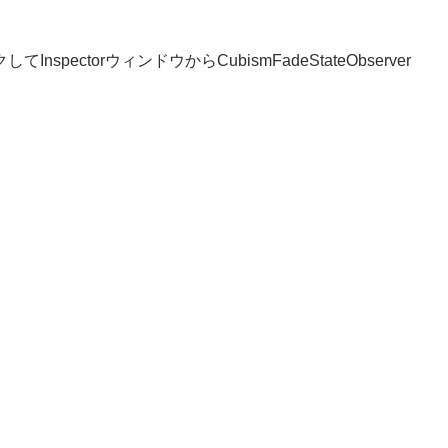
InspectorウィンドウからCubismFadeStateObserver