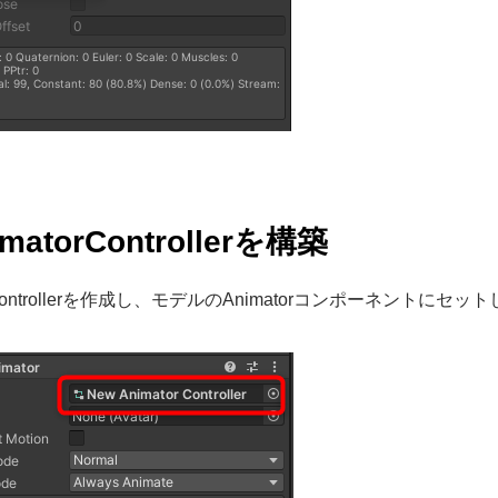
imatorControllerを構築
orControllerを作成し、モデルのAnimatorコンポーネントにセッ