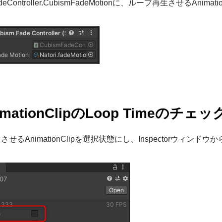
adeController.CubismFadeMotionに、ループ再生させるAnima
nimationClipのLoop Timeのチ
せるAnimationClipを選択状態にし、Inspectorウィンドウ