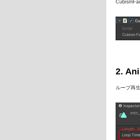
CubismF
2. A
ループ再生さ