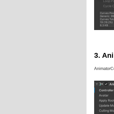
3. An
Animat