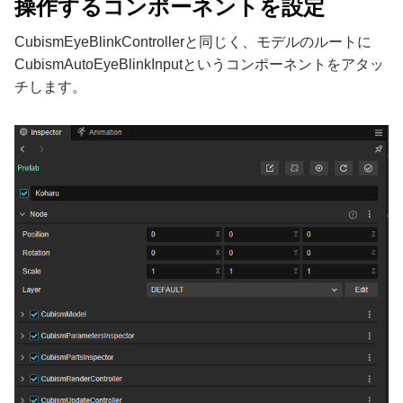
操作するコンポーネントを設定
CubismEyeBlinkControllerと同じく、モデルのルートに
CubismAutoEyeBlinkInputというコンポーネントをアタッ
チします。