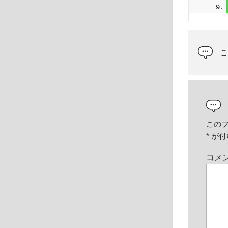
この
*
が付
コメ