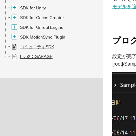
モデルを
SDK for Unity
SDK for Cocos Creator
SDK for Unreal Engine
SDK MotionSync Plugin
プロ
コミュニティSDK
設定が完
Live2D GARAGE
[root]/