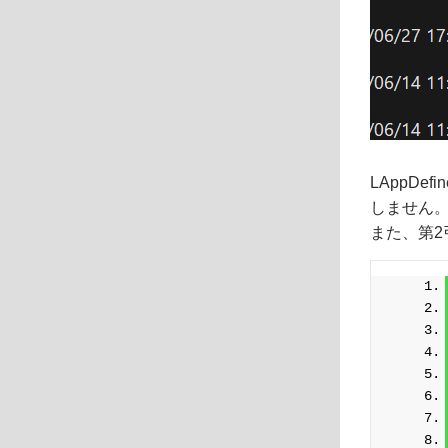
LAppDe
しません
また、第