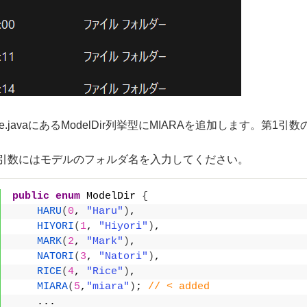
fine.javaにあるModelDir列挙型にMIARAを追加しま
。
2引数にはモデルのフォルダ名を入力してください。
public
enum
 ModelDir 
{
HARU
(
0
, 
"Haru"
)
,
HIYORI
(
1
, 
"Hiyori"
)
,
MARK
(
2
, 
"Mark"
)
,
NATORI
(
3
, 
"Natori"
)
,
RICE
(
4
, 
"Rice"
)
,
MIARA
(
5
,
"miara"
)
; 
// < added
    ...