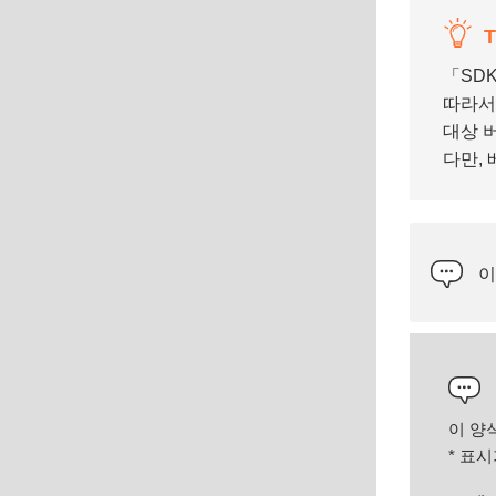
T
「SDK
따라서
대상 버
다만,
이
이 양
*
표시가