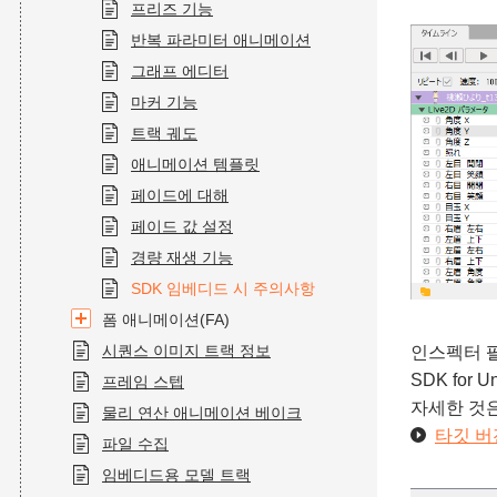
프리즈 기능
반복 파라미터 애니메이션
그래프 에디터
마커 기능
트랙 궤도
애니메이션 템플릿
페이드에 대해
페이드 값 설정
경량 재생 기능
SDK 임베디드 시 주의사항
폼 애니메이션(FA)
시퀀스 이미지 트랙 정보
인스펙터 팔
SDK for
프레임 스텝
자세한 것은
물리 연산 애니메이션 베이크
타깃 버
파일 수집
임베디드용 모델 트랙